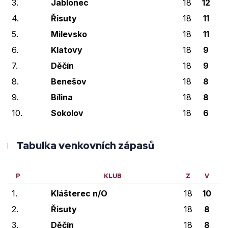
3.
Jablonec
18
12
2
4.
Řisuty
18
11
3
5.
Milevsko
18
11
1
6.
Klatovy
18
9
2
7.
Děčín
18
9
1
8.
Benešov
18
8
1
9.
Bílina
18
8
0
10.
Sokolov
18
6
1
Tabulka venkovních zápasů
P
KLUB
Z
V
V
1.
Klášterec n/O
18
10
2
2.
Řisuty
18
8
3
3.
Děčín
18
8