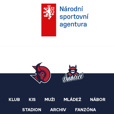
KLUB
KIS
MUŽI
MLÁDEŽ
NÁBOR
STADION
ARCHIV
FANZÓNA