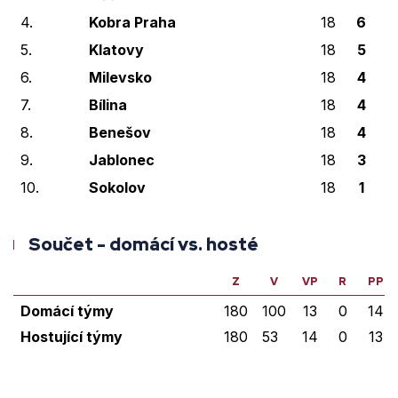
4.
Kobra Praha
18
6
1
5.
Klatovy
18
5
1
6.
Milevsko
18
4
3
7.
Bílina
18
4
8.
Benešov
18
4
9.
Jablonec
18
3
1
10.
Sokolov
18
1
3
Součet - domácí vs. hosté
Z
V
VP
R
PP
Domácí týmy
180
100
13
0
14
Hostující týmy
180
53
14
0
13