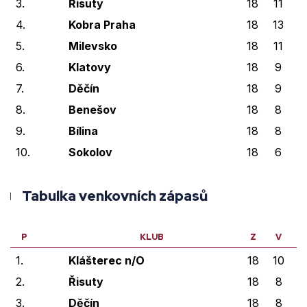
3.
Řisuty
18
11
3
4.
Kobra Praha
18
13
0
5.
Milevsko
18
11
1
6.
Klatovy
18
9
2
7.
Děčín
18
9
1
8.
Benešov
18
8
1
9.
Bílina
18
8
0
10.
Sokolov
18
6
1
Tabulka venkovních zápasů
P
KLUB
Z
V
V
1.
Klášterec n/O
18
10
2
2.
Řisuty
18
8
3
3.
Děčín
18
8