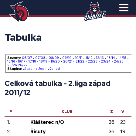
Tabulka
Sezony:
06/07
•
07/08
•
08/09
•
09/10
•
10/11
•
11/12
•
12/13
•
13/14
•
14/15
•
15/16
•
16/17
•
17/18
•
18/19
•
19/20
•
20/21
•
21/22
•
22/23
•
23/24
•
24/25
25/26
26/27
Skupina:
západ
-
střed
-
východ
Celková tabulka - 2.liga západ
2011/12
P
KLUB
Z
V
V
1.
Klášterec n/O
36
23
4
2.
Řisuty
36
19
6