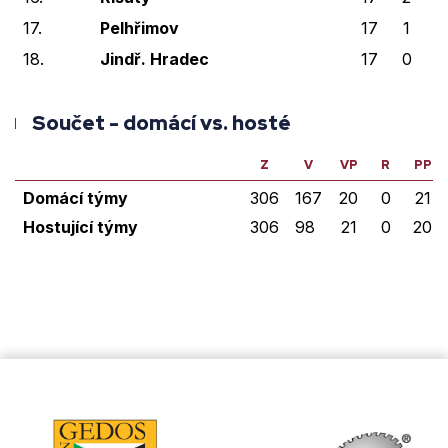
17.
Pelhřimov
17
1
2
18.
Jindř. Hradec
17
0
Součet - domácí vs. hosté
Z
V
VP
R
PP
Domácí týmy
306
167
20
0
21
Hostující týmy
306
98
21
0
20