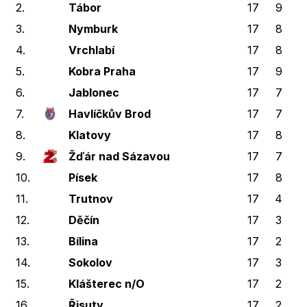
2.
Tábor
17
9
1
3.
Nymburk
17
8
2
4.
Vrchlabí
17
8
1
5.
Kobra Praha
17
9
6.
Jablonec
17
7
3
7.
Havlíčkův Brod
17
7
2
8.
Klatovy
17
8
1
9.
Žďár nad Sázavou
17
7
1
10.
Písek
17
8
11.
Trutnov
17
4
12.
Děčín
17
3
1
13.
Bílina
17
2
2
14.
Sokolov
17
3
1
15.
Klášterec n/O
17
2
2
16.
Řisuty
17
2
1