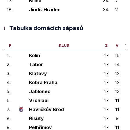
17.
Bílina
34
7
3
18.
Jindř. Hradec
34
2
0
Tabulka domácích zápasů
P
KLUB
Z
V
V
1.
Kolín
17
16
0
2.
Tábor
17
14
1
3.
Klatovy
17
12
2
4.
Kobra Praha
17
12
2
5.
Jablonec
17
13
0
6.
Vrchlabí
17
11
2
7.
Havlíčkův Brod
17
11
0
8.
Řisuty
17
9
2
9.
Pelhřimov
17
11
0