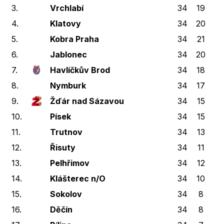
3.
Vrchlabí
34
19
3
4.
Klatovy
34
20
3
5.
Kobra Praha
34
21
2
6.
Jablonec
34
20
3
7.
Havlíčkův Brod
34
18
2
8.
Nymburk
34
17
2
9.
Žďár nad Sázavou
34
15
3
10.
Písek
34
15
1
11.
Trutnov
34
13
2
12.
Řisuty
34
11
3
13.
Pelhřimov
34
12
2
14.
Klášterec n/O
34
10
3
15.
Sokolov
34
8
4
16.
Děčín
34
8
2