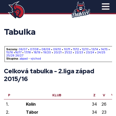
Tabulka
Sezony:
06/07
•
07/08
•
08/09
•
09/10
•
10/11
•
11/12
•
12/13
•
13/14
•
14/15
•
15/16
•
16/17
•
17/18
•
18/19
•
19/20
•
20/21
•
21/22
•
22/23
•
23/24
•
24/25
25/26
26/27
Skupina:
západ
-
východ
Celková tabulka - 2.liga západ
2015/16
P
KLUB
Z
V
VP
1.
Kolín
34
26
1
2.
Tábor
34
23
2