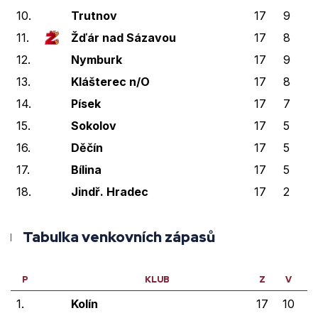
10.
Trutnov
17
9
2
11.
Žďár nad Sázavou
17
8
2
12.
Nymburk
17
9
0
13.
Klášterec n/O
17
8
1
14.
Písek
17
7
1
15.
Sokolov
17
5
3
16.
Děčín
17
5
1
17.
Bílina
17
5
1
18.
Jindř. Hradec
17
2
0
Tabulka venkovních zápasů
P
KLUB
Z
V
V
1.
Kolín
17
10
1