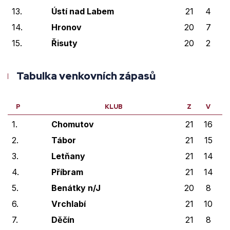
13.
Ústí nad Labem
21
4
2
14.
Hronov
20
7
0
15.
Řisuty
20
2
0
Tabulka venkovních zápasů
P
KLUB
Z
V
V
1.
Chomutov
21
16
2
2.
Tábor
21
15
0
3.
Letňany
21
14
0
4.
Příbram
21
14
0
5.
Benátky n/J
20
8
4
6.
Vrchlabí
21
10
1
7.
Děčín
21
8
2