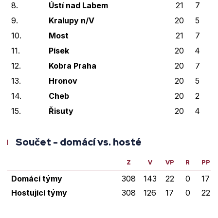
8.
Ústí nad Labem
21
7
0
9.
Kralupy n/V
20
5
1
10.
Most
21
7
0
11.
Písek
20
4
2
12.
Kobra Praha
20
7
0
13.
Hronov
20
5
2
14.
Cheb
20
2
3
15.
Řisuty
20
4
0
Součet - domácí vs. hosté
Z
V
VP
R
PP
Domácí týmy
308
143
22
0
17
Hostující týmy
308
126
17
0
22