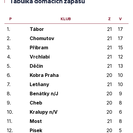
Tabulka domácích zápasů
P
KLUB
Z
V
V
1.
Tábor
21
17
2
2.
Chomutov
21
17
0
3.
Příbram
21
15
3
4.
Vrchlabí
21
12
0
5.
Děčín
21
13
1
6.
Kobra Praha
20
10
2
7.
Letňany
21
10
3
8.
Benátky n/J
20
9
0
9.
Cheb
20
8
4
10.
Kralupy n/V
20
6
2
11.
Most
21
8
1
12.
Písek
20
5
2