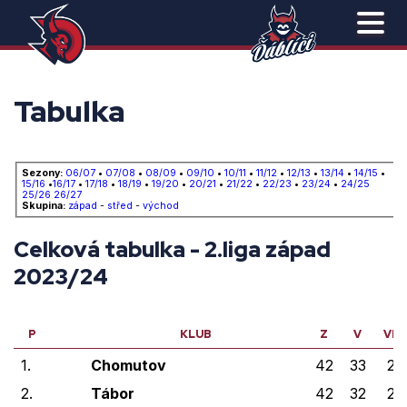
Tabulka
Sezony:
06/07
•
07/08
•
08/09
•
09/10
•
10/11
•
11/12
•
12/13
•
13/14
•
14/15
•
15/16
•
16/17
•
17/18
•
18/19
•
19/20
•
20/21
•
21/22
•
22/23
•
23/24
•
24/25
25/26
26/27
Skupina:
západ
-
střed
-
východ
Celková tabulka - 2.liga západ
2023/24
P
KLUB
Z
V
VP
1.
Chomutov
42
33
2
2.
Tábor
42
32
2