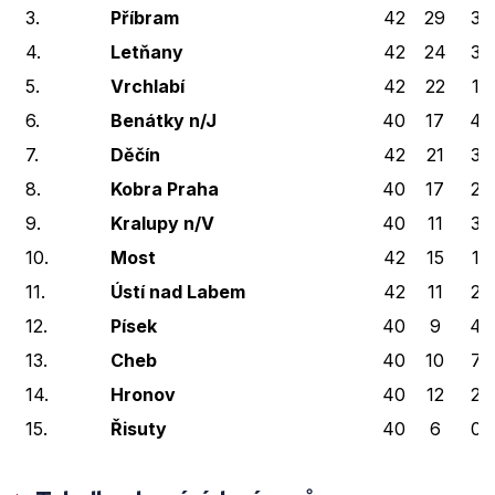
3.
Příbram
42
29
3
4.
Letňany
42
24
3
5.
Vrchlabí
42
22
1
6.
Benátky n/J
40
17
4
7.
Děčín
42
21
3
8.
Kobra Praha
40
17
2
9.
Kralupy n/V
40
11
3
10.
Most
42
15
1
11.
Ústí nad Labem
42
11
2
12.
Písek
40
9
4
13.
Cheb
40
10
7
14.
Hronov
40
12
2
15.
Řisuty
40
6
0