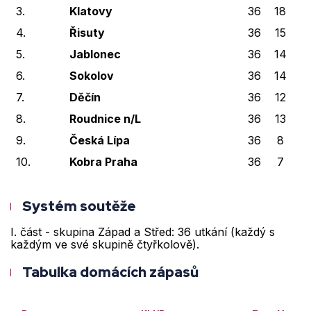
3.
Klatovy
36
18
3
4.
Řisuty
36
15
5
5.
Jablonec
36
14
5
6.
Sokolov
36
14
5
7.
Děčín
36
12
4
8.
Roudnice n/L
36
13
2
9.
Česká Lípa
36
8
0
10.
Kobra Praha
36
7
2
Systém soutěže
I. část - skupina Západ a Střed: 36 utkání (každý s
každým ve své skupině čtyřkolově).
Tabulka domácích zápasů