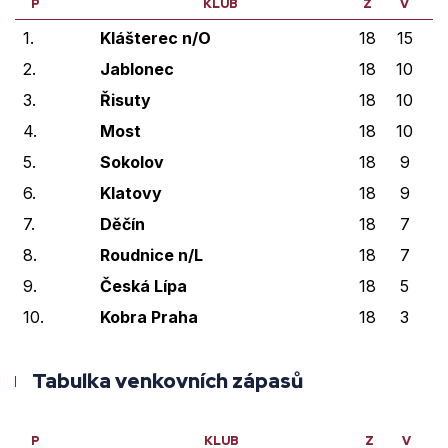
P
KLUB
Z
V
V
1.
Klášterec n/O
18
15
1
2.
Jablonec
18
10
3
3.
Řisuty
18
10
2
4.
Most
18
10
1
5.
Sokolov
18
9
3
6.
Klatovy
18
9
2
7.
Děčín
18
7
3
8.
Roudnice n/L
18
7
1
9.
Česká Lípa
18
5
0
10.
Kobra Praha
18
3
2
Tabulka venkovních zápasů
P
KLUB
Z
V
V