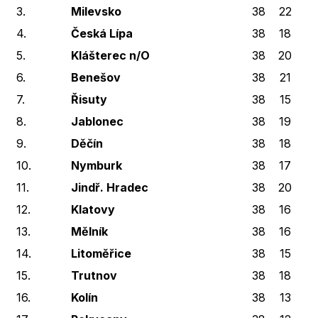
3.
Milevsko
38
22
4
4.
Česká Lípa
38
18
4
5.
Klášterec n/O
38
20
1
6.
Benešov
38
21
1
7.
Řisuty
38
15
5
8.
Jablonec
38
19
2
9.
Děčín
38
18
1
10.
Nymburk
38
17
3
11.
Jindř. Hradec
38
20
1
12.
Klatovy
38
16
5
13.
Mělník
38
16
2
14.
Litoměřice
38
15
4
15.
Trutnov
38
18
3
16.
Kolín
38
13
2