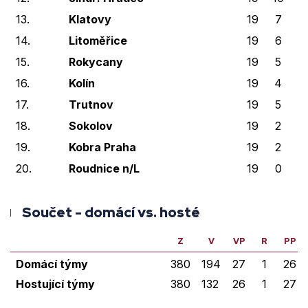
13.
Klatovy
19
7
3
14.
Litoměřice
19
6
2
15.
Rokycany
19
5
1
16.
Kolín
19
4
1
17.
Trutnov
19
5
1
18.
Sokolov
19
2
3
19.
Kobra Praha
19
2
1
20.
Roudnice n/L
19
0
1
Součet - domácí vs. hosté
Z
V
VP
R
PP
Domácí týmy
380
194
27
1
26
Hostující týmy
380
132
26
1
27