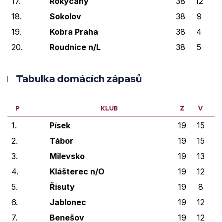
17.
Rokycany
38
12
2
18.
Sokolov
38
9
4
19.
Kobra Praha
38
4
3
20.
Roudnice n/L
38
5
1
Tabulka domácích zápasů
P
KLUB
Z
V
V
1.
Písek
19
15
0
2.
Tábor
19
15
0
3.
Milevsko
19
13
2
4.
Klášterec n/O
19
12
0
5.
Řisuty
19
8
5
6.
Jablonec
19
12
1
7.
Benešov
19
12
0