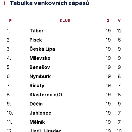
Tabulka venkovních zápasů
P
KLUB
Z
V
V
1.
Tábor
19
12
0
2.
Písek
19
6
5
3.
Česká Lípa
19
9
2
4.
Milevsko
19
9
2
5.
Benešov
19
9
1
6.
Nymburk
19
8
0
7.
Řisuty
19
7
0
8.
Klášterec n/O
19
8
1
9.
Děčín
19
9
0
10.
Jablonec
19
7
1
11.
Mělník
19
7
1
12.
Jindř. Hradec
19
10
0