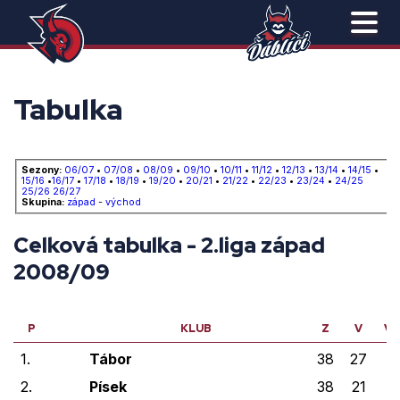
Tabulka
Sezony:
06/07
•
07/08
•
08/09
•
09/10
•
10/11
•
11/12
•
12/13
•
13/14
•
14/15
•
15/16
•
16/17
•
17/18
•
18/19
•
19/20
•
20/21
•
21/22
•
22/23
•
23/24
•
24/25
25/26
26/27
Skupina:
západ
-
východ
Celková tabulka - 2.liga západ
2008/09
P
KLUB
Z
V
VP
1.
Tábor
38
27
0
2.
Písek
38
21
5