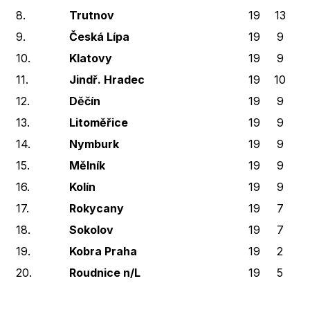
8.
Trutnov
19
13
2
9.
Česká Lípa
19
9
2
10.
Klatovy
19
9
2
11.
Jindř. Hradec
19
10
1
12.
Děčín
19
9
1
13.
Litoměřice
19
9
2
14.
Nymburk
19
9
3
15.
Mělník
19
9
1
16.
Kolín
19
9
1
17.
Rokycany
19
7
1
18.
Sokolov
19
7
1
19.
Kobra Praha
19
2
2
20.
Roudnice n/L
19
5
0