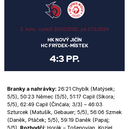
2. kolo, Junioři 2024/2025, pá 27.9.2024
HK NOVÝ JIČÍN
HC FRÝDEK-MÍSTEK
4:3 PP.
Branky a nahrávky:
26:21 Chybík (Matýsek;
5/5), 50:23 Němec (5/5), 51:17 Capil (Sikora;
5/5), 62:49 Capil (Činčala; 3/3) – 46:03
Szturcek (Matušík, Gebauer; 5/5), 56:06 Szmek
(Daněk, Ptáček; 5/5), 59:19 Daněk (Papaj;
5/5).
Rozhodčí:
Horák – Tošenovjan, Koziel.