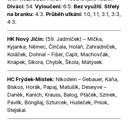
Diváci:
54.
Vyloučení:
6:5.
Bez využití
.
Střely
na branku:
4:3.
Průběh utkání:
1:0, 1:1, 3:1, 3:3,
4:3.
HK Nový Jičín:
(59. Jadrníček) – Mička,
Kyjanka, Němec, Činčala, Holáň, Zahradníček,
Koláček, Dohnal – Fišer, Capil, Machovčák,
Knápek, Sikora, Chybík, Škola, Matýsek.
HC Frýdek-Místek:
Nikodem – Gebauer, Káňa,
Biskos, Horák, Papaj, Matušík, Deseyve –
Daněk, Kanich, Krauss, Balog, Ptáček, Szmek,
Pavlík, Bongilaj, Szturcek, Hudeček, Pniok,
Stejskal.