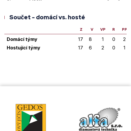
Součet - domácí vs. hosté
Z
V
VP
R
PP
Domácí týmy
17
8
1
0
2
Hostující týmy
17
6
2
0
1