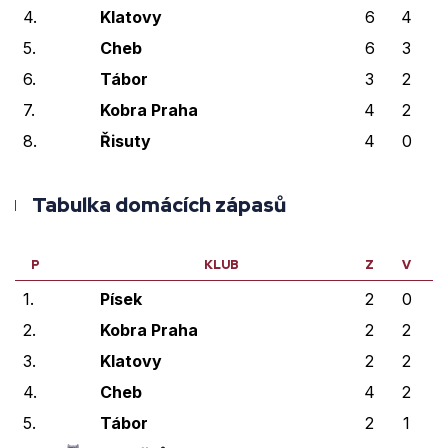
4.
Klatovy
6
4
5.
Cheb
6
3
6.
Tábor
3
2
7.
Kobra Praha
4
2
8.
Řisuty
4
0
Tabulka domácích zápasů
P
KLUB
Z
V
V
1.
Písek
2
0
1
2.
Kobra Praha
2
2
3.
Klatovy
2
2
4.
Cheb
4
2
5.
Tábor
2
1