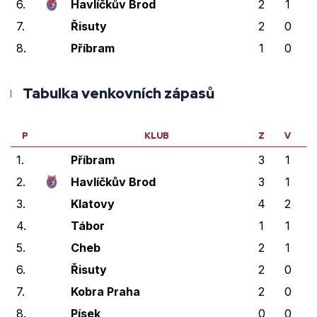
6.
Havlíčkův Brod
2
1
7.
Řisuty
2
0
8.
Příbram
1
0
Tabulka venkovních zápasů
P
KLUB
Z
V
V
1.
Příbram
3
1
1
2.
Havlíčkův Brod
3
1
1
3.
Klatovy
4
2
4.
Tábor
1
1
5.
Cheb
2
1
6.
Řisuty
2
0
7.
Kobra Praha
2
0
8.
Písek
0
0