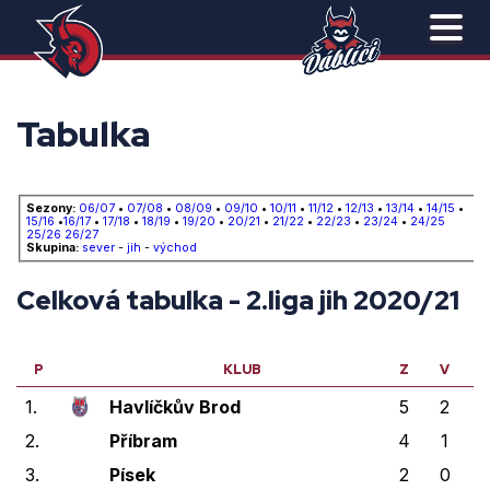
Tabulka
Sezony:
06/07
•
07/08
•
08/09
•
09/10
•
10/11
•
11/12
•
12/13
•
13/14
•
14/15
•
15/16
•
16/17
•
17/18
•
18/19
•
19/20
•
20/21
•
21/22
•
22/23
•
23/24
•
24/25
25/26
26/27
Skupina:
sever
-
jih
-
východ
Celková tabulka - 2.liga jih 2020/21
P
KLUB
Z
V
V
1.
Havlíčkův Brod
5
2
1
2.
Příbram
4
1
1
3.
Písek
2
0
1