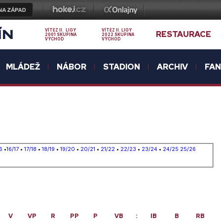
ÍN
VÍTĚZ II. LIGY
VÍTĚZ II. LIGY
RESTAURACE
2001 SKUPINA
2022 SKUPINA
VÝCHOD
VÝCHOD
MLÁDEŽ
NÁBOR
STADION
ARCHIV
FA
6
•
16/17
•
17/18
•
18/19
•
19/20
•
20/21
•
21/22
•
22/23
•
23/24
•
24/25
25/26
V
VP
R
PP
P
VB
:
IB
B
RB