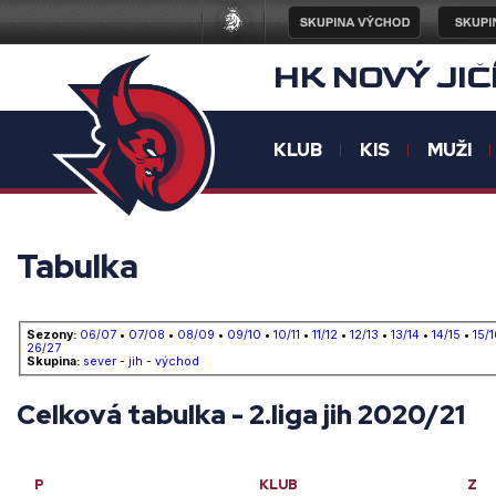
HK NOVÝ JIČ
KLUB
KIS
MUŽI
Tabulka
Sezony:
06/07
•
07/08
•
08/09
•
09/10
•
10/11
•
11/12
•
12/13
•
13/14
•
14/15
•
15/1
26/27
Skupina:
sever
-
jih
-
východ
Celková tabulka - 2.liga jih 2020/21
P
KLUB
Z