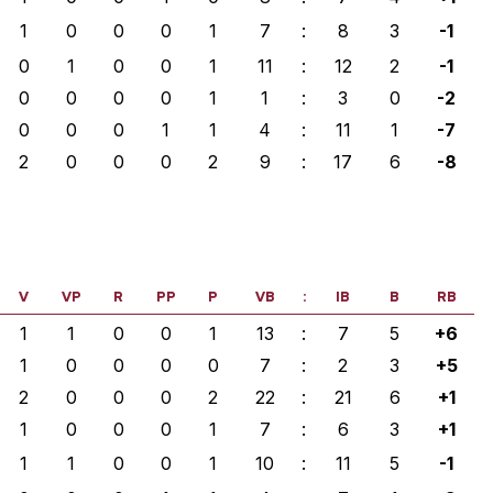
1
0
0
0
1
7
:
8
3
-1
0
1
0
0
1
11
:
12
2
-1
0
0
0
0
1
1
:
3
0
-2
0
0
0
1
1
4
:
11
1
-7
2
0
0
0
2
9
:
17
6
-8
V
VP
R
PP
P
VB
:
IB
B
RB
1
1
0
0
1
13
:
7
5
+6
1
0
0
0
0
7
:
2
3
+5
2
0
0
0
2
22
:
21
6
+1
1
0
0
0
1
7
:
6
3
+1
1
1
0
0
1
10
:
11
5
-1