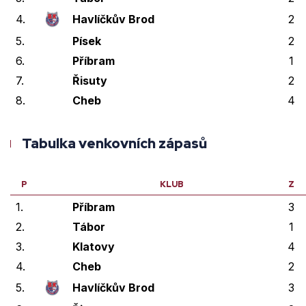
4.
Havlíčkův Brod
2
5.
Písek
2
6.
Příbram
1
7.
Řisuty
2
8.
Cheb
4
Tabulka venkovních zápasů
P
KLUB
Z
1.
Příbram
3
2.
Tábor
1
3.
Klatovy
4
4.
Cheb
2
5.
Havlíčkův Brod
3