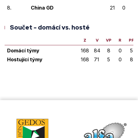
8.
China GD
21
0
0
Součet - domácí vs. hosté
Z
V
VP
R
PP
Domácí týmy
168
84
8
0
5
Hostující týmy
168
71
5
0
8