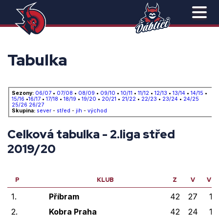
Tabulka
Sezony:
06/07
•
07/08
•
08/09
•
09/10
•
10/11
•
11/12
•
12/13
•
13/14
•
14/15
•
15/16
•
16/17
•
17/18
•
18/19
•
19/20
•
20/21
•
21/22
•
22/23
•
23/24
•
24/25
25/26
26/27
Skupina:
sever
-
střed
-
jih
-
východ
Celková tabulka - 2.liga střed
2019/20
P
KLUB
Z
V
VP
1.
Příbram
42
27
1
2.
Kobra Praha
42
24
1