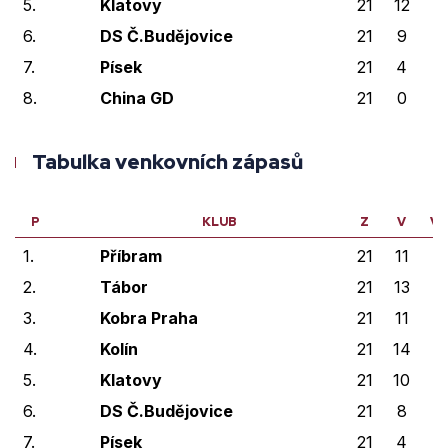
5.
Klatovy
21
12
4
6.
DS Č.Budějovice
21
9
1
7.
Písek
21
4
1
8.
China GD
21
0
0
Tabulka venkovních zápasů
P
KLUB
Z
V
VP
1.
Příbram
21
11
0
2.
Tábor
21
13
2
3.
Kobra Praha
21
11
0
4.
Kolín
21
14
1
5.
Klatovy
21
10
2
6.
DS Č.Budějovice
21
8
0
7.
Písek
21
4
0