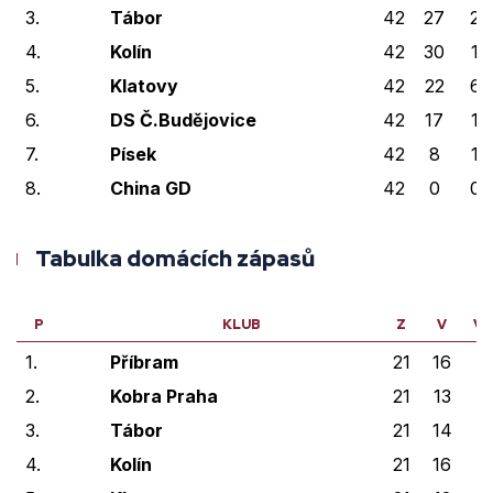
3.
Tábor
42
27
2
4.
Kolín
42
30
1
5.
Klatovy
42
22
6
6.
DS Č.Budějovice
42
17
1
7.
Písek
42
8
1
8.
China GD
42
0
0
Tabulka domácích zápasů
P
KLUB
Z
V
VP
1.
Příbram
21
16
1
2.
Kobra Praha
21
13
1
3.
Tábor
21
14
0
4.
Kolín
21
16
0