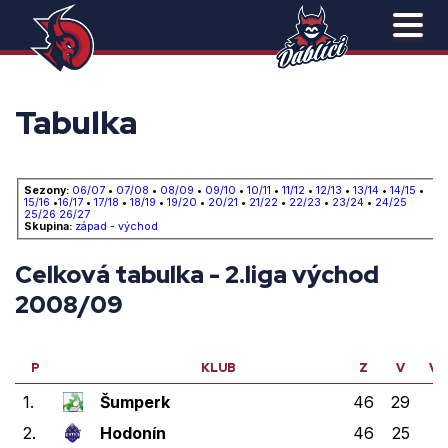
Tabulka
Sezony:
06/07
•
07/08
•
08/09
•
09/10
•
10/11
•
11/12
•
12/13
•
13/14
•
14/15
•
15/16
•
16/17
•
17/18
•
18/19
•
19/20
•
20/21
•
21/22
•
22/23
•
23/24
•
24/25
25/26
26/27
Skupina:
západ
-
východ
Celková tabulka - 2.liga východ
2008/09
P
KLUB
Z
V
VP
1.
Šumperk
46
29
2
2.
Hodonín
46
25
6