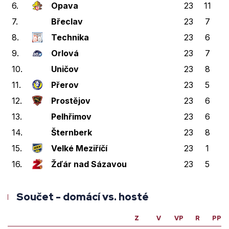
6.
Opava
23
11
2
7.
Břeclav
23
7
2
8.
Technika
23
6
2
9.
Orlová
23
7
4
10.
Uničov
23
8
1
11.
Přerov
23
5
2
12.
Prostějov
23
6
1
13.
Pelhřimov
23
6
0
14.
Šternberk
23
8
1
15.
Velké Meziříčí
23
1
0
16.
Žďár nad Sázavou
23
5
1
Součet - domácí vs. hosté
Z
V
VP
R
PP