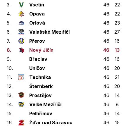
3.
Vsetín
46
22
5
4.
Opava
46
22
3
5.
Orlová
46
23
8
6.
Valašské Meziříčí
46
27
4
7.
Přerov
46
16
4
8.
Nový Jičín
46
13
7
9.
Břeclav
46
16
4
10.
Uničov
46
20
4
11.
Technika
46
21
3
12.
Šternberk
46
20
2
13.
Prostějov
46
14
4
14.
Velké Meziříčí
46
8
2
15.
Pelhřimov
46
14
1
16.
Žďár nad Sázavou
46
15
4