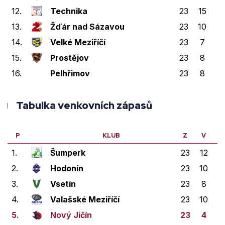
12.
Technika
23
15
1
13.
Žďár nad Sázavou
23
10
3
14.
Velké Meziříčí
23
7
2
15.
Prostějov
23
8
3
16.
Pelhřimov
23
8
1
Tabulka venkovních zápasů
P
KLUB
Z
V
V
1.
Šumperk
23
12
1
2.
Hodonín
23
10
2
3.
Vsetín
23
8
4
4.
Valašské Meziříčí
23
10
2
5.
Nový Jičín
23
4
4