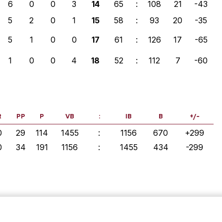
6
0
0
3
14
65
:
108
21
-43
5
2
0
1
15
58
:
93
20
-35
5
1
0
0
17
61
:
126
17
-65
1
0
0
4
18
52
:
112
7
-60
R
PP
P
VB
:
IB
B
+/-
0
29
114
1455
:
1156
670
+299
0
34
191
1156
:
1455
434
-299