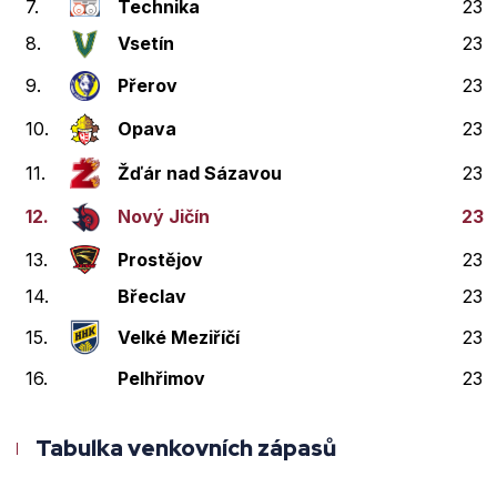
7.
Technika
23
8.
Vsetín
23
9.
Přerov
23
10.
Opava
23
11.
Žďár nad Sázavou
23
12.
Nový Jičín
23
13.
Prostějov
23
14.
Břeclav
23
15.
Velké Meziříčí
23
16.
Pelhřimov
23
Tabulka venkovních zápasů