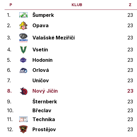
P
KLUB
Z
1.
Šumperk
23
2.
Opava
23
3.
Valašské Meziříčí
23
4.
Vsetín
23
5.
Hodonín
23
6.
Orlová
23
7.
Uničov
23
8.
Nový Jičín
23
9.
Šternberk
23
10.
Břeclav
23
11.
Technika
23
12.
Prostějov
23