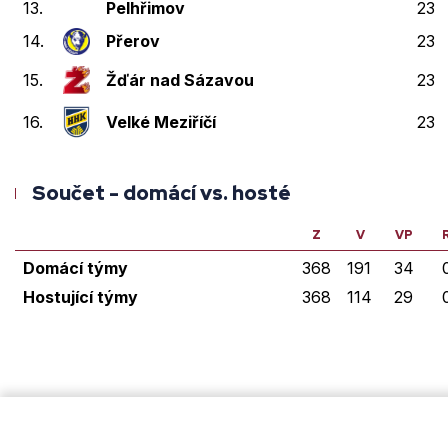
13.
Pelhřimov
23
14.
Přerov
23
15.
Žďár nad Sázavou
23
16.
Velké Meziříčí
23
Součet - domácí vs. hosté
Z
V
VP
Domácí týmy
368
191
34
Hostující týmy
368
114
29