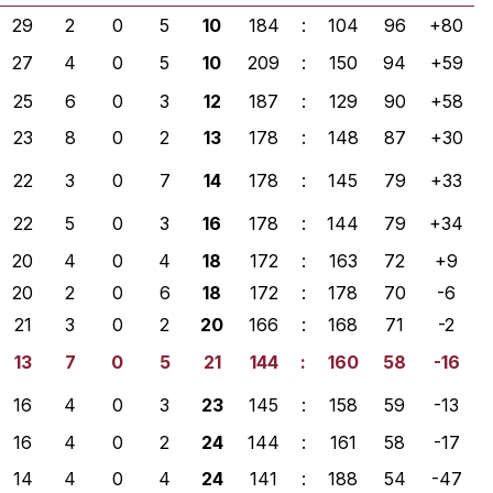
29
2
0
5
10
184
:
104
96
+80
27
4
0
5
10
209
:
150
94
+59
25
6
0
3
12
187
:
129
90
+58
23
8
0
2
13
178
:
148
87
+30
22
3
0
7
14
178
:
145
79
+33
22
5
0
3
16
178
:
144
79
+34
20
4
0
4
18
172
:
163
72
+9
20
2
0
6
18
172
:
178
70
-6
21
3
0
2
20
166
:
168
71
-2
13
7
0
5
21
144
:
160
58
-16
16
4
0
3
23
145
:
158
59
-13
16
4
0
2
24
144
:
161
58
-17
14
4
0
4
24
141
:
188
54
-47