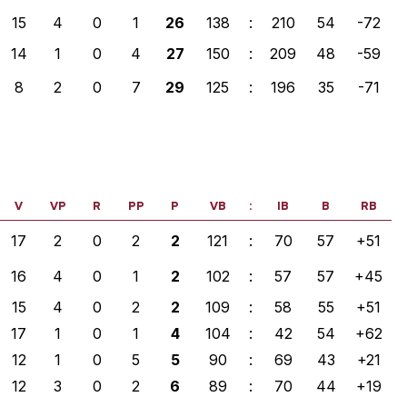
15
4
0
1
26
138
:
210
54
-72
14
1
0
4
27
150
:
209
48
-59
8
2
0
7
29
125
:
196
35
-71
V
VP
R
PP
P
VB
:
IB
B
RB
17
2
0
2
2
121
:
70
57
+51
16
4
0
1
2
102
:
57
57
+45
15
4
0
2
2
109
:
58
55
+51
17
1
0
1
4
104
:
42
54
+62
12
1
0
5
5
90
:
69
43
+21
12
3
0
2
6
89
:
70
44
+19