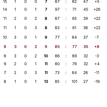
15
1
0
0
7
87
:
82
47
+5
14
1
0
1
7
97
:
71
45
+26
11
2
0
2
8
87
:
65
39
+22
11
1
0
3
8
83
:
61
38
+22
10
3
0
1
9
77
:
84
37
-7
9
3
0
2
9
85
:
77
35
+8
8
3
0
2
10
86
:
89
32
-3
9
2
0
1
11
80
:
76
32
+4
7
2
0
3
11
73
:
84
28
-11
8
1
0
1
13
85
:
101
27
-16