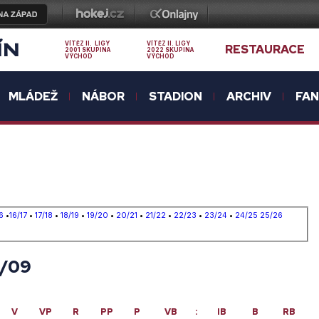
ÍN
VÍTĚZ II. LIGY
VÍTĚZ II. LIGY
RESTAURACE
2001 SKUPINA
2022 SKUPINA
VÝCHOD
VÝCHOD
MLÁDEŽ
NÁBOR
STADION
ARCHIV
FA
6
•
16/17
•
17/18
•
18/19
•
19/20
•
20/21
•
21/22
•
22/23
•
23/24
•
24/25
25/26
8/09
V
VP
R
PP
P
VB
:
IB
B
RB