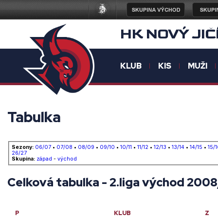
HK NOVÝ JIČ
KLUB
KIS
MUŽI
Tabulka
Sezony:
06/07
•
07/08
•
08/09
•
09/10
•
10/11
•
11/12
•
12/13
•
13/14
•
14/15
•
15/1
26/27
Skupina:
západ
-
východ
Celková tabulka - 2.liga východ 200
P
KLUB
Z