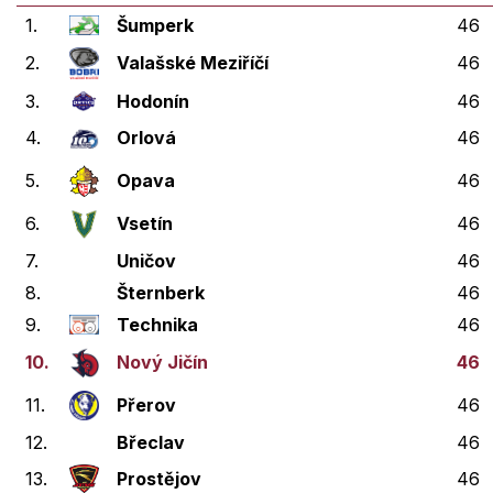
1.
Šumperk
46
2.
Valašské Meziříčí
46
3.
Hodonín
46
4.
Orlová
46
5.
Opava
46
6.
Vsetín
46
7.
Uničov
46
8.
Šternberk
46
9.
Technika
46
10.
Nový Jičín
46
11.
Přerov
46
12.
Břeclav
46
13.
Prostějov
46