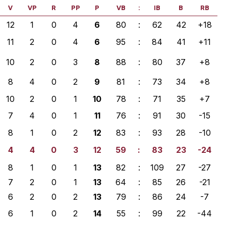
V
VP
R
PP
P
VB
:
IB
B
RB
12
1
0
4
6
80
:
62
42
+18
11
2
0
4
6
95
:
84
41
+11
10
2
0
3
8
88
:
80
37
+8
8
4
0
2
9
81
:
73
34
+8
10
2
0
1
10
78
:
71
35
+7
7
4
0
1
11
76
:
91
30
-15
8
1
0
2
12
83
:
93
28
-10
4
4
0
3
12
59
:
83
23
-24
8
1
0
1
13
82
:
109
27
-27
7
2
0
1
13
64
:
85
26
-21
6
2
0
2
13
79
:
86
24
-7
6
1
0
2
14
55
:
99
22
-44