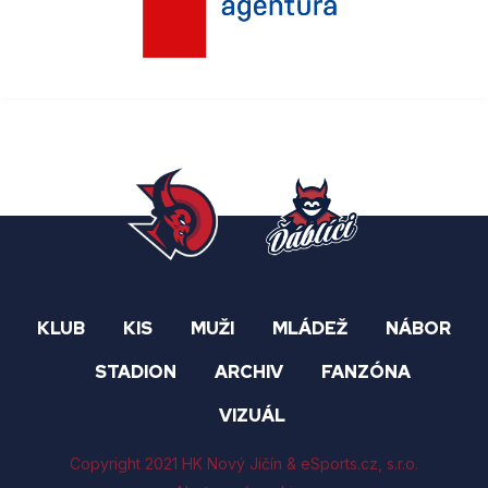
KLUB
KIS
MUŽI
MLÁDEŽ
NÁBOR
STADION
ARCHIV
FANZÓNA
VIZUÁL
Copyright 2021 HK Nový Jičín &
eSports.cz
, s.r.o.