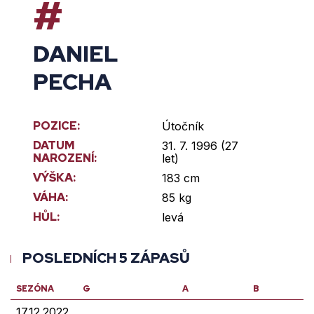
#
DANIEL
PECHA
POZICE:
Útočník
DATUM
31. 7. 1996 (27
NAROZENÍ:
let)
VÝŠKA:
183 cm
VÁHA:
85 kg
HŮL:
levá
POSLEDNÍCH 5 ZÁPASŮ
SEZÓNA
G
A
B
17.12.2022