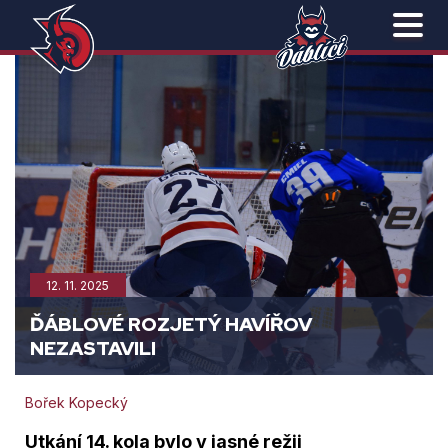
12. 11. 2025
ĎÁBLOVÉ ROZJETÝ HAVÍŘOV
NEZASTAVILI
Bořek Kopecký
Utkání 14. kola bylo v jasné režii