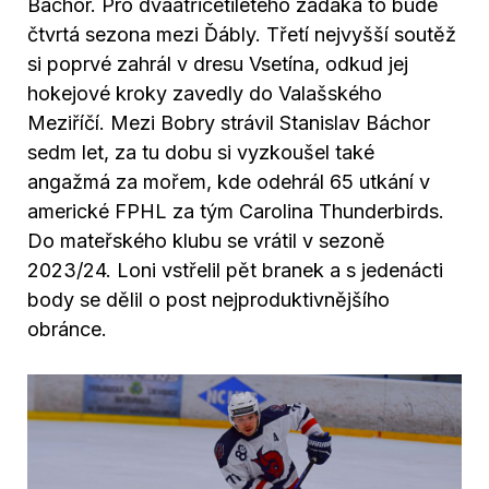
Báchor. Pro dvaatřicetiletého zadáka to bude
čtvrtá sezona mezi Ďábly. Třetí nejvyšší soutěž
si poprvé zahrál v dresu Vsetína, odkud jej
hokejové kroky zavedly do Valašského
Meziříčí. Mezi Bobry strávil Stanislav Báchor
sedm let, za tu dobu si vyzkoušel také
angažmá za mořem, kde odehrál 65 utkání v
americké FPHL za tým Carolina Thunderbirds.
Do mateřského klubu se vrátil v sezoně
2023/24. Loni vstřelil pět branek a s jedenácti
body se dělil o post nejproduktivnějšího
obránce.