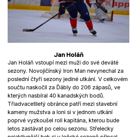
Jan Holáň
Jan Holáň vstoupí mezi muži do své deváté
sezony. Novojičínský Iron Man nevynechal za
poslední čtyři sezony jediné utkání. V celkovém
součtu naskočil za Ďábly do 206 zápasů, ve
kterých nasbíral 40 kanadských bodů.
Třiadvacetiletý obránce patří mezi stavební
kameny mužstva a loni si v jednom utkání
poprvé vyzkoušel roli kapitána, kterou bude
letos zastávat po celou sezonu. Střelecky
nejaktivnější bek si v loňské sezoně připsal