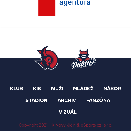
KLUB
KIS
MUŽI
MLÁDEŽ
NÁBOR
STADION
ARCHIV
FANZÓNA
VIZUÁL
Copyright 2021 HK Nový Jičín &
eSports.cz
, s.r.o.