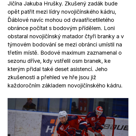
Jičína Jakuba Hrušky. Zkušený zadák bude
opět patřit mezi lídry novojičínského kádru,
Ďáblové navíc mohou od dvaatřicetiletého
obránce počítat s bodovým přídělem. Loni
obstaral novojičínský matador čtyři branky a v
týmovém bodování se mezi obránci umístil na
třetím místě. Bodové maximum zaznamenal o
sezonu dříve, kdy vstřelil osm branek, ke
kterým přidal také deset asistencí. Jeho
zkušenosti a přehled ve hře jsou již
každoročním základem novojičínského kádru.