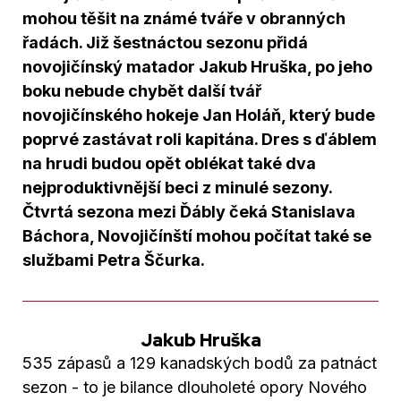
mohou těšit na známé tváře v obranných
řadách. Již šestnáctou sezonu přidá
novojičínský matador Jakub Hruška, po jeho
boku nebude chybět další tvář
novojičínského hokeje Jan Holáň, který bude
poprvé zastávat roli kapitána. Dres s ďáblem
na hrudi budou opět oblékat také dva
nejproduktivnější beci z minulé sezony.
Čtvrtá sezona mezi Ďábly čeká Stanislava
Báchora, Novojičínští mohou počítat také se
službami Petra Ščurka.
Jakub Hruška
535 zápasů a 129 kanadských bodů za patnáct
sezon - to je bilance dlouholeté opory Nového