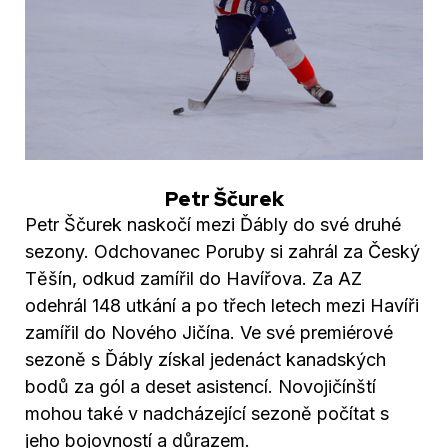
Petr Ščurek
Petr Ščurek naskočí mezi Ďábly do své druhé
sezony. Odchovanec Poruby si zahrál za Český
Těšín, odkud zamířil do Havířova. Za AZ
odehrál 148 utkání a po třech letech mezi Havíři
zamířil do Nového Jičína. Ve své premiérové
sezoně s Ďábly získal jedenáct kanadských
bodů za gól a deset asistencí. Novojičínští
mohou také v nadcházející sezoně počítat s
jeho bojovností a důrazem.