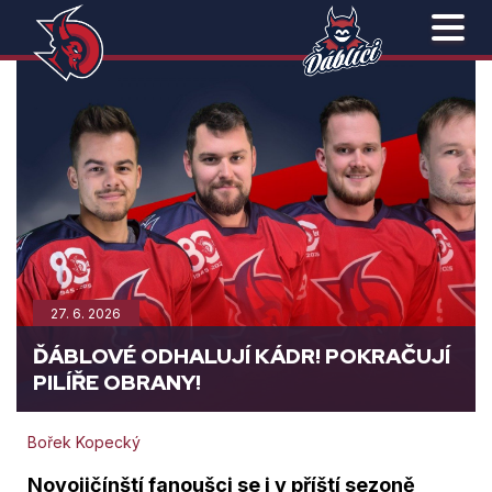
27. 6. 2026
ĎÁBLOVÉ ODHALUJÍ KÁDR! POKRAČUJÍ
PILÍŘE OBRANY!
Bořek Kopecký
Novojičínští fanoušci se i v příští sezoně