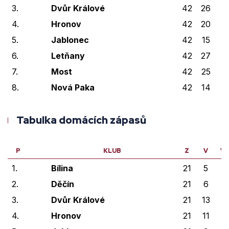
3.
Dvůr Králové
42
26
5
4.
Hronov
42
20
4
5.
Jablonec
42
15
4
6.
Letňany
42
27
2
7.
Most
42
25
1
8.
Nová Paka
42
14
6
Tabulka domácích zápasů
P
KLUB
Z
V
V
1.
Bílina
21
5
0
2.
Děčín
21
6
0
3.
Dvůr Králové
21
13
3
4.
Hronov
21
11
3