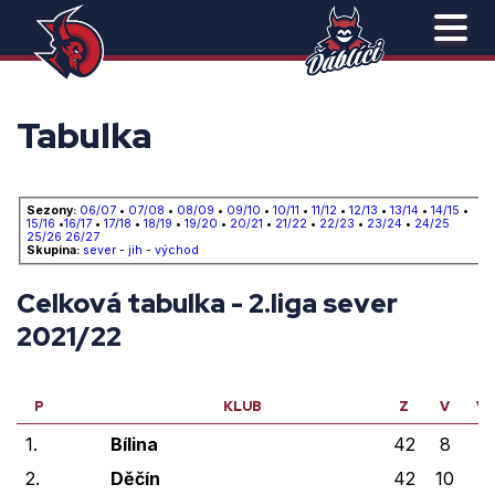
Tabulka
Sezony:
06/07
•
07/08
•
08/09
•
09/10
•
10/11
•
11/12
•
12/13
•
13/14
•
14/15
•
15/16
•
16/17
•
17/18
•
18/19
•
19/20
•
20/21
•
21/22
•
22/23
•
23/24
•
24/25
25/26
26/27
Skupina:
sever
-
jih
-
východ
Celková tabulka - 2.liga sever
2021/22
P
KLUB
Z
V
V
1.
Bílina
42
8
0
2.
Děčín
42
10
1