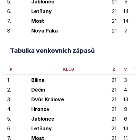
5.
Jablonec
21
9
1
6.
Letňany
21
14
2
7.
Most
21
14
0
8.
Nová Paka
21
7
3
Tabulka venkovních zápasů
P
KLUB
Z
V
VP
1.
Bílina
21
3
0
2.
Děčín
21
4
1
3.
Dvůr Králové
21
13
2
4.
Hronov
21
9
1
5.
Jablonec
21
6
3
6.
Letňany
21
13
0
7.
Most
21
11
1