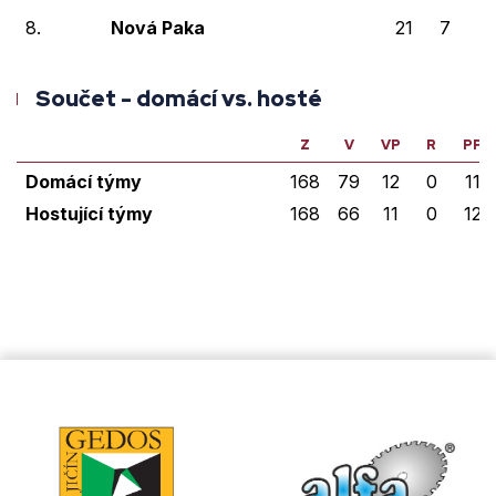
8.
Nová Paka
21
7
3
Součet - domácí vs. hosté
Z
V
VP
R
PP
Domácí týmy
168
79
12
0
11
Hostující týmy
168
66
11
0
12