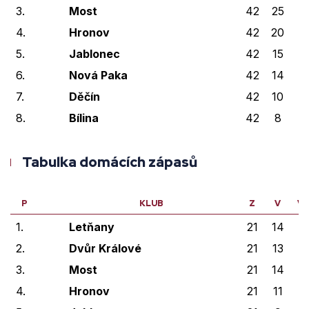
3.
Most
42
25
1
4.
Hronov
42
20
4
5.
Jablonec
42
15
4
6.
Nová Paka
42
14
6
7.
Děčín
42
10
1
8.
Bílina
42
8
0
Tabulka domácích zápasů
P
KLUB
Z
V
V
1.
Letňany
21
14
2
2.
Dvůr Králové
21
13
3
3.
Most
21
14
0
4.
Hronov
21
11
3