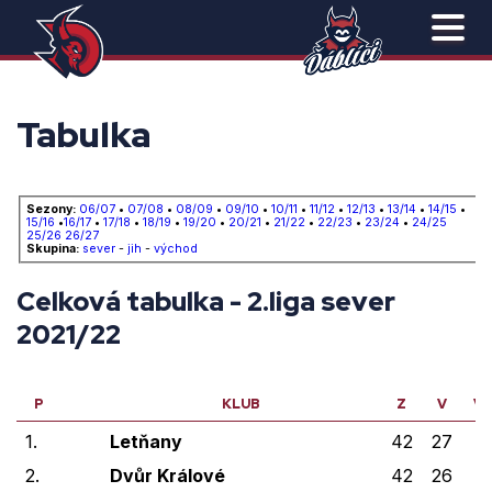
Tabulka
Sezony:
06/07
•
07/08
•
08/09
•
09/10
•
10/11
•
11/12
•
12/13
•
13/14
•
14/15
•
15/16
•
16/17
•
17/18
•
18/19
•
19/20
•
20/21
•
21/22
•
22/23
•
23/24
•
24/25
25/26
26/27
Skupina:
sever
-
jih
-
východ
Celková tabulka - 2.liga sever
2021/22
P
KLUB
Z
V
V
1.
Letňany
42
27
2
2.
Dvůr Králové
42
26
5