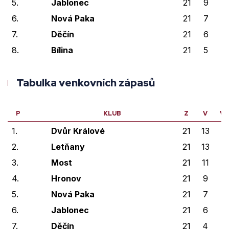
5.
Jablonec
21
9
1
6.
Nová Paka
21
7
3
7.
Děčín
21
6
0
8.
Bílina
21
5
0
Tabulka venkovních zápasů
P
KLUB
Z
V
VP
1.
Dvůr Králové
21
13
2
2.
Letňany
21
13
0
3.
Most
21
11
1
4.
Hronov
21
9
1
5.
Nová Paka
21
7
3
6.
Jablonec
21
6
3
7.
Děčín
21
4
1