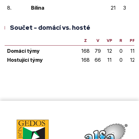
8.
Bílina
21
3
0
Součet - domácí vs. hosté
Z
V
VP
R
PP
Domácí týmy
168
79
12
0
11
Hostující týmy
168
66
11
0
12