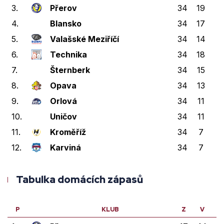
3.
Přerov
34
19
2
4.
Blansko
34
17
1
5.
Valašské Meziříčí
34
14
5
6.
Technika
34
18
0
7.
Šternberk
34
15
2
8.
Opava
34
13
0
9.
Orlová
34
11
2
10.
Uničov
34
11
2
11.
Kroměříž
34
7
2
12.
Karviná
34
7
0
Tabulka domácích zápasů
P
KLUB
Z
V
V