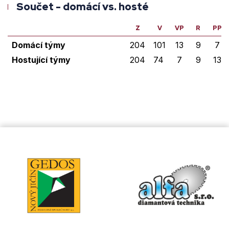
Součet - domácí vs. hosté
Z
V
VP
R
PP
Domácí týmy
204
101
13
9
7
Hostující týmy
204
74
7
9
13