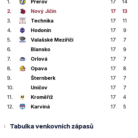
1.
Přerov
17
14
1
2.
Nový Jičín
17
13
1
3.
Technika
17
11
0
4.
Hodonín
17
9
3
5.
Valašské Meziříčí
17
7
3
6.
Blansko
17
9
0
7.
Orlová
17
7
2
8.
Opava
17
8
0
9.
Šternberk
17
7
0
10.
Uničov
17
7
1
11.
Kroměříž
17
4
2
12.
Karviná
17
5
0
Tabulka venkovních zápasů