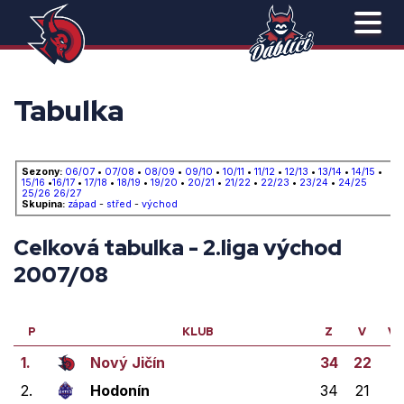
Tabulka
Sezony:
06/07
•
07/08
•
08/09
•
09/10
•
10/11
•
11/12
•
12/13
•
13/14
•
14/15
•
15/16
•
16/17
•
17/18
•
18/19
•
19/20
•
20/21
•
21/22
•
22/23
•
23/24
•
24/25
25/26
26/27
Skupina:
západ
-
střed
-
východ
Celková tabulka - 2.liga východ
2007/08
P
KLUB
Z
V
VP
1.
Nový Jičín
34
22
1
2.
Hodonín
34
21
3