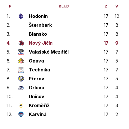
P
KLUB
Z
V
V
1.
Hodonín
17
12
0
2.
Šternberk
17
8
2
3.
Blansko
17
8
1
4.
Nový Jičín
17
9
0
5.
Valašské Meziříčí
17
7
2
6.
Opava
17
5
0
7.
Technika
17
7
0
8.
Přerov
17
5
1
9.
Orlová
17
4
0
10.
Uničov
17
4
1
11.
Kroměříž
17
3
0
12.
Karviná
17
2
0