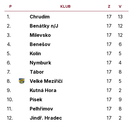
P
KLUB
Z
V
V
1.
Chrudim
17
13
2
2.
Benátky n/J
17
12
1
3.
Milevsko
17
12
1
4.
Benešov
17
6
0
5.
Kolín
17
5
0
6.
Nymburk
17
4
0
7.
Tábor
17
8
2
8.
Velké Meziříčí
17
5
0
9.
Kutná Hora
17
2
0
10.
Písek
17
9
1
11.
Pelhřimov
17
8
0
12.
Jindř. Hradec
17
2
1