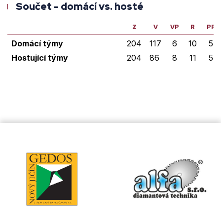
Součet - domácí vs. hosté
Z
V
VP
R
PP
Domácí týmy
204
117
6
10
5
Hostující týmy
204
86
8
11
5