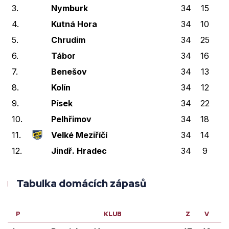
3.
Nymburk
34
15
1
4.
Kutná Hora
34
10
1
5.
Chrudim
34
25
3
6.
Tábor
34
16
5
7.
Benešov
34
13
0
8.
Kolín
34
12
0
9.
Písek
34
22
1
10.
Pelhřimov
34
18
0
11.
Velké Meziříčí
34
14
0
12.
Jindř. Hradec
34
9
1
Tabulka domácích zápasů
P
KLUB
Z
V
V