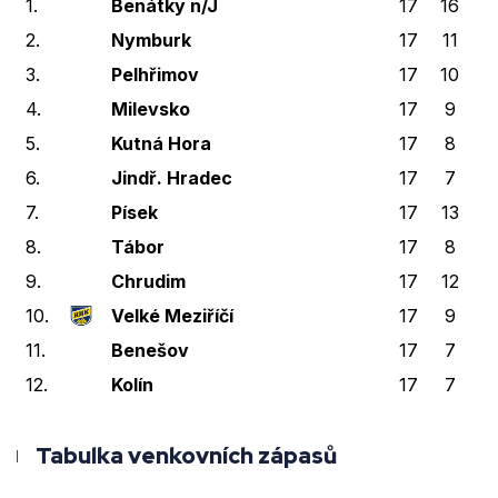
1.
Benátky n/J
17
16
0
2.
Nymburk
17
11
1
3.
Pelhřimov
17
10
0
4.
Milevsko
17
9
0
5.
Kutná Hora
17
8
1
6.
Jindř. Hradec
17
7
0
7.
Písek
17
13
0
8.
Tábor
17
8
3
9.
Chrudim
17
12
1
10.
Velké Meziříčí
17
9
0
11.
Benešov
17
7
0
12.
Kolín
17
7
0
Tabulka venkovních zápasů