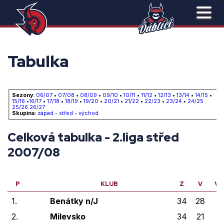
Tabulka
Sezony:
06/07
•
07/08
•
08/09
•
09/10
•
10/11
•
11/12
•
12/13
•
13/14
•
14/15
•
15/16
•
16/17
•
17/18
•
18/19
•
19/20
•
20/21
•
21/22
•
22/23
•
23/24
•
24/25
25/26
26/27
Skupina:
západ
-
střed
-
východ
Celková tabulka - 2.liga střed
2007/08
P
KLUB
Z
V
VP
1.
Benátky n/J
34
28
1
2.
Milevsko
34
21
1