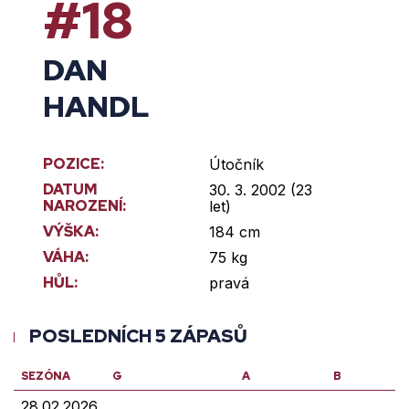
#18
DAN
HANDL
POZICE:
Útočník
DATUM
30. 3. 2002 (23
NAROZENÍ:
let)
VÝŠKA:
184 cm
VÁHA:
75 kg
HŮL:
pravá
POSLEDNÍCH 5 ZÁPASŮ
SEZÓNA
G
A
B
28.02.2026