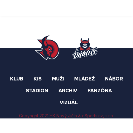
KLUB
KIS
MUŽI
MLÁDEŽ
NÁBOR
STADION
ARCHIV
FANZÓNA
VIZUÁL
Copyright 2021 HK Nový Jičín &
eSports.cz
, s.r.o.
Nastavení cookies