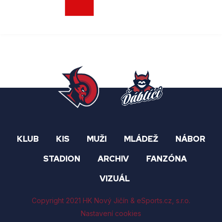
KLUB
KIS
MUŽI
MLÁDEŽ
NÁBOR
STADION
ARCHIV
FANZÓNA
VIZUÁL
Copyright 2021 HK Nový Jičín &
eSports.cz
, s.r.o.
Nastavení cookies