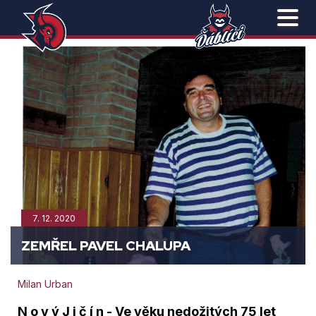
7. 12. 2020
ZEMŘEL PAVEL CHALUPA
Milan Urban
N o v ý J i č í n - ​Ve věku nedožitých 75 let