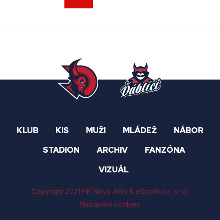
KLUB
KIS
MUŽI
MLÁDEŽ
NÁBOR
STADION
ARCHIV
FANZÓNA
VIZUÁL
Copyright 2021 HK Nový Jičín &
eSports.cz
, s.r.o.
Nastavení cookies