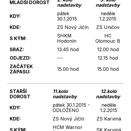
MLADŠÍ DOROST
nadstavby
nadstavby
pátek
neděle
KDY:
30.1.2015
1.2.2015
KDE:
ZS Nový Jičín
ZS Uničov
SHKM
HC
S KÝM:
Hodonín
Olomouc B
SRAZ:
13.45 hod
12.00 hod
ODJEZD:
---
12.15 hod
ZAČÁTEK
15.00 hod
15.00 hod
ZÁPASU:
STARŠÍ
11.kolo
12.kolo
DOROST
nadstavby
nadstavby
pátek 30.1.2015 -
neděle
KDY:
ODLOŽENO
1.2.2015
KDE:
ZS Nový Jičín
ZS Karviná
HCM Warrior
S KÝM:
SK Karviná