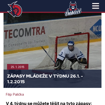
25. 1. 2015
ZÁPASY MLÁDEŽE V TÝDNU 26.1. -
1.2.2015
Filip Palička
V 4. týdnu se můžete těšit na tyto zápasy: