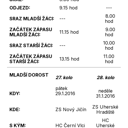
ODJEZD:
9.15 hod
---
8.00
SRAZ
MLADŠÍ ŽÁCI:
---
hod
ZAČÁTEK ZÁPASU
9.00
11.15 hod
MLADŠÍ ŽÁCI:
hod
10.00
SRAZ
STARŠÍ
ŽÁCI:
---
hod
ZAČÁTEK ZÁPASU
11.00
13.15 hod
STARŠÍ
ŽÁCI:
hod
MLADŠÍ DOROST
27. kolo
28. kolo
pátek
neděle
KDY:
29.1.2016
31.1.2016
ZS Uherské
KDE:
ZS Nový Jičín
Hradiště
HC
S KÝM:
HC Černí Vlci
Uherské