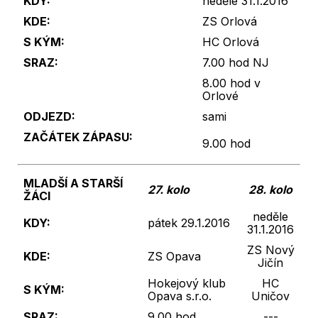
KDY:
neděle 31.1.2016
KDE:
ZS Orlová
S KÝM:
HC Orlová
SRAZ:
7.00 hod NJ
8.00 hod v
Orlové
ODJEZD:
sami
ZAČÁTEK ZÁPASU:
9.00 hod
MLADŠÍ A STARŠÍ
27. kolo
28. kolo
ŽÁCI
neděle
KDY:
pátek 29.1.2016
31.1.2016
ZS Nový
KDE:
ZS Opava
Jičín
Hokejový klub
HC
S KÝM:
Opava s.r.o.
Uničov
SRAZ:
9.00 hod
---