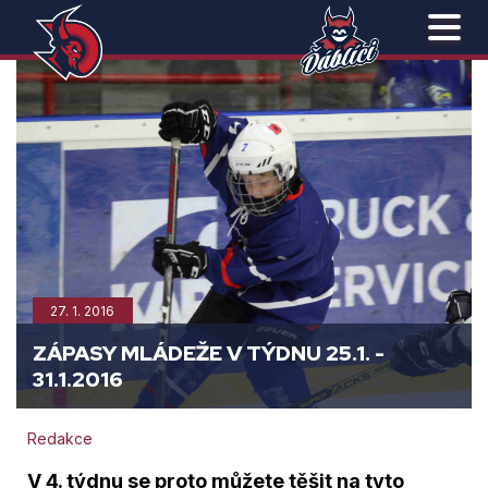
27. 1. 2016
ZÁPASY MLÁDEŽE V TÝDNU 25.1. -
31.1.2016
Redakce
V 4. týdnu se proto můžete těšit na tyto