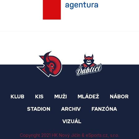
KLUB
KIS
MUŽI
MLÁDEŽ
NÁBOR
STADION
ARCHIV
FANZÓNA
VIZUÁL
Copyright 2021 HK Nový Jičín &
eSports.cz
, s.r.o.