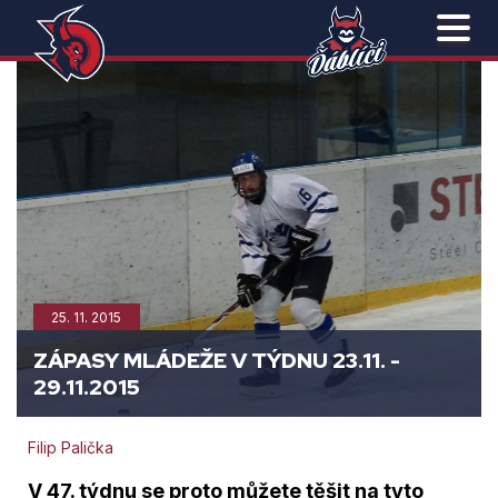
25. 11. 2015
ZÁPASY MLÁDEŽE V TÝDNU 23.11. -
29.11.2015
Filip Palička
V 47. týdnu se proto můžete těšit na tyto