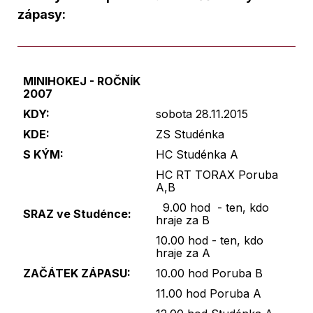
zápasy:
MINIHOKEJ
- ROČNÍK
2007
KDY:
sobota 28.11.2015
KDE:
ZS Studénka
S KÝM:
HC Studénka A
HC RT TORAX Poruba
A,B
9.00 hod - ten, kdo
SRAZ ve Studénce:
hraje za B
10.00 hod - ten, kdo
hraje za A
ZAČÁTEK ZÁPASU:
10.00 hod Poruba B
11.00 hod Poruba A