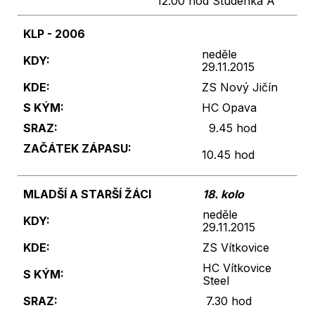
12.00 hod Studénka A
KLP - 2006
neděle
KDY:
29.11.2015
KDE:
ZS Nový Jičín
S KÝM:
HC Opava
SRAZ:
9.45 hod
ZAČÁTEK ZÁPASU:
10.45 hod
MLADŠÍ A STARŠÍ ŽÁCI
18. kolo
neděle
KDY:
29.11.2015
KDE:
ZS Vítkovice
HC Vítkovice
S KÝM:
Steel
SRAZ:
7.30 hod