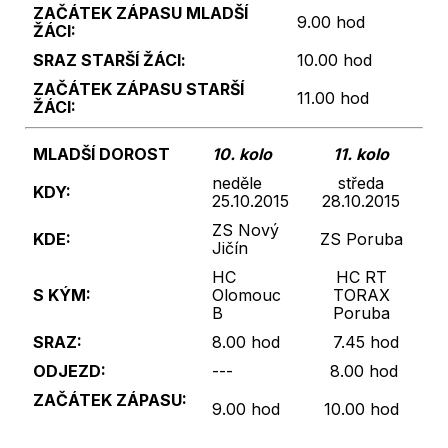
ZAČÁTEK ZÁPASU
MLADŠÍ
9.00 hod
ŽÁCI:
SRAZ
STARŠÍ
ŽÁCI
:
10.00 hod
ZAČÁTEK ZÁPASU
STARŠÍ
11.00 hod
ŽÁCI:
MLADŠÍ DOROST
10. kolo
11. kolo
neděle
středa
KDY:
25.10.2015
28.10.2015
ZS Nový
KDE:
ZS Poruba
Jičín
HC
HC RT
S KÝM:
Olomouc
TORAX
B
Poruba
SRAZ:
8.00 hod
7.45 hod
ODJEZD:
---
8.00 hod
ZAČÁTEK ZÁPASU:
9.00 hod
10.00 hod