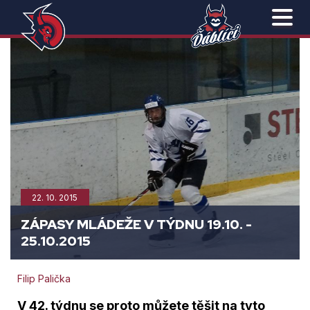
22. 10. 2015
ZÁPASY MLÁDEŽE V TÝDNU 19.10. -
25.10.2015
Filip Palička
V 42. týdnu se proto můžete těšit na tyto