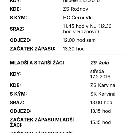
KDY:
neděle 21.2.2016
KDE:
ZS Rožnov
S KÝM:
HC Černí Vlci
11.45 hod v NJ (12.30
SRAZ:
hod v Rožnově)
ODJEZD:
12.00 hod sami
ZAČÁTEK ZÁPASU:
13.30 hod
MLADŠÍ A STARŠÍ ŽÁCI
29. kolo
středa
KDY:
17.2.2016
KDE:
ZS Karviná
S KÝM:
SK Karviná
SRAZ:
13.00 hod
ODJEZD:
13.15 hod
ZAČÁTEK ZÁPASU
MLADŠÍ
15.15 hod
ŽÁCI: