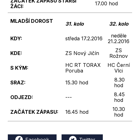
ZAČÁTEK ZÁPASU
STARŠÍ
17.00 hod
ŽÁCI:
MLADŠÍ DOROST
31. kolo
32. kolo
neděle
KDY:
středa 17.2.2016
21.2.2016
ZS
KDE:
ZS Nový Jičín
Rožnov
HC RT TORAX
HC Černí
S KÝM:
Poruba
Vlci
8.30
SRAZ:
15.30 hod
hod
8.45
ODJEZD:
---
hod
10.30
ZAČÁTEK ZÁPASU:
16.45 hod
hod
Facebook
Twitter