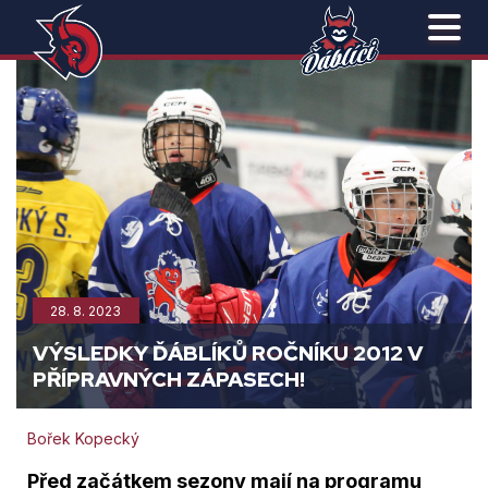
28. 8. 2023
VÝSLEDKY ĎÁBLÍKŮ ROČNÍKU 2012 V
PŘÍPRAVNÝCH ZÁPASECH!
Bořek Kopecký
Před začátkem sezony mají na programu