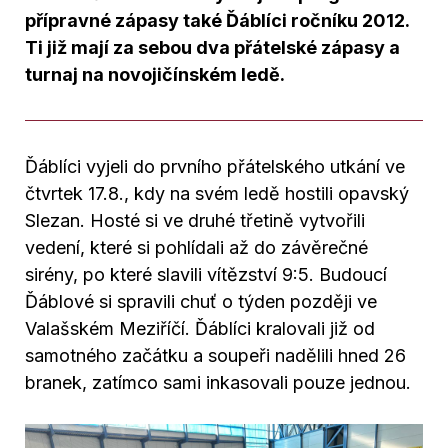
přípravné zápasy také Ďáblíci ročníku 2012.
Ti již mají za sebou dva přátelské zápasy a
turnaj na novojičínském ledě.
Ďáblíci vyjeli do prvního přátelského utkání ve
čtvrtek 17.8., kdy na svém ledě hostili opavský
Slezan. Hosté si ve druhé třetině vytvořili
vedení, které si pohlídali až do závěrečné
sirény, po které slavili vítězství 9:5. Budoucí
Ďáblové si spravili chuť o týden později ve
Valašském Meziříčí. Ďáblíci kralovali již od
samotného začátku a soupeři nadělili hned 26
branek, zatímco sami inkasovali pouze jednou.