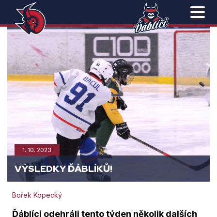
1. 10. 2023
VÝSLEDKY ĎÁBLÍKŮ!
Bořek Kopecký
Ďáblíci odehráli tento týden několik dalších