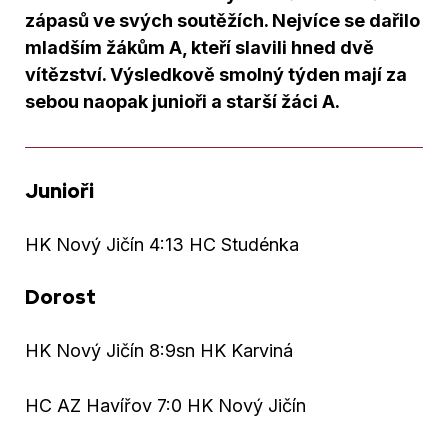
zápasů ve svých soutěžích. Nejvíce se dařilo
mladším žákům A, kteří slavili hned dvě
vítězství. Výsledkově smolný týden mají za
sebou naopak junioři a starší žáci A.
Junioři
HK Nový Jičín 4:13 HC Studénka
Dorost
HK Nový Jičín 8:9sn HK Karviná
HC AZ Havířov 7:0 HK Nový Jičín