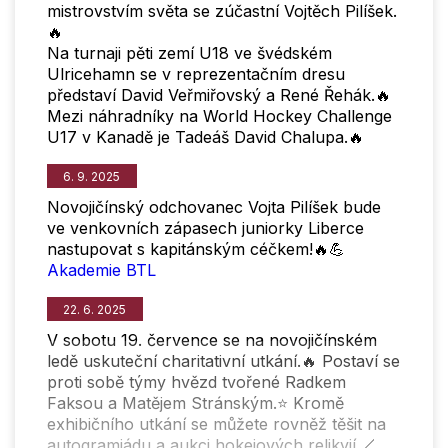
mistrovstvím světa se zúčastní Vojtěch Pilíšek.
🔥
Na turnaji pěti zemí U18 ve švédském
Ulricehamn se v reprezentačním dresu
představí David Veřmiřovský a René Řehák.🔥
Mezi náhradníky na World Hockey Challenge
U17 v Kanadě je Tadeáš David Chalupa.🔥
6. 9. 2025
Novojičínský odchovanec Vojta Pilíšek bude
ve venkovních zápasech juniorky Liberce
nastupovat s kapitánským céčkem!🔥💪
Akademie BTL
22. 6. 2025
V sobotu 19. července se na novojičínském
ledě uskuteční charitativní utkání.🔥 Postaví se
proti sobě týmy hvězd tvořené Radkem
Faksou a Matějem Stránským.⭐ Kromě
exhibičního utkání se můžete rovněž těšit na
autogramiádu a aukci hokejových relikvií.🏒