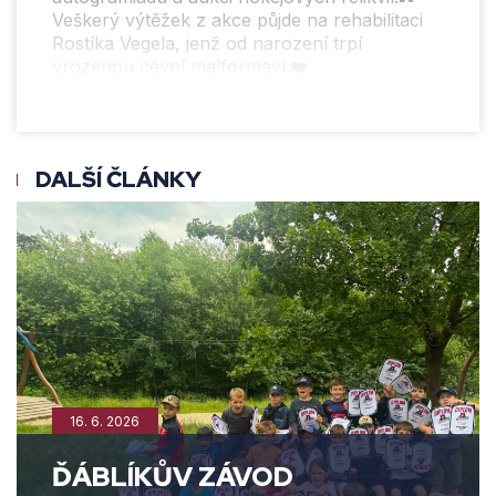
Veškerý výtěžek z akce půjde na rehabilitaci
Rostíka Vegela, jenž od narození trpí
vrozenou cévní malformaví.❤️
DALŠÍ ČLÁNKY
16. 6. 2026
ĎÁBLÍKŮV ZÁVOD