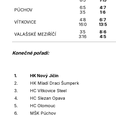
8:5
1:15
6:5
4:7
PÚCHOV
3:5
1:6
4:8
6:7
VÍTKOVICE
16:0
13:5
3:5
8:6
VALAŠSKÉ MEZIŘÍČÍ
3:16
4:5
Konečné pořadí:
1.
HK Nový Jičín
2.
HK Mladí Draci Šumperk
3.
HC Vítkovice Steel
4.
HC Slezan Opava
5.
HC Olomouc
6.
MŠK Púchov