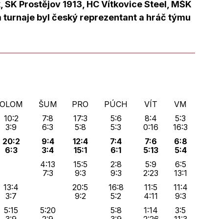
 SK Prostějov 1913, HC Vítkovice Steel, MŠK
 turnaje byl český reprezentant a hráč týmu
OLOM
ŠUM
PRO
PÚCH
VÍT
VM
10:2
7:8
17:3
5:6
8:4
5:3
3:9
6:3
5:8
5:3
0:16
16:3
20:2
9:4
12:4
7:4
7:6
6:8
6:3
3:4
15:1
6:1
5:13
5:4
4:13
15:5
2:8
5:9
6:5
7:3
9:3
9:3
2:23
13:1
13:4
20:5
16:8
11:5
11:4
3:7
9:2
5:2
4:11
9:3
5:15
5:20
5:8
1:14
3:5