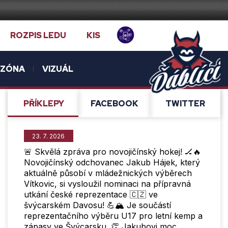
ROZPIS LEDU
KIS
NZÓNA
VIZUÁL
PŘÍ­KLEPY
FACEBOOK
TWITTER
23. 7. 2026
🚨 Skvělá zpráva pro novojičínský hokej! 🏒🔥
Novojičínský odchovanec Jakub Hájek, který
aktuálně působí v mládežnických výběrech
Vítkovic, si vysloužil nominaci na přípravná
utkání české reprezentace 🇨🇿 ve
švýcarském Davosu! 💪🏔️ Je součástí
reprezentačního výběru U17 pro letní kemp a
zápasy ve Švýcarsku. 👏 Jakubovi moc