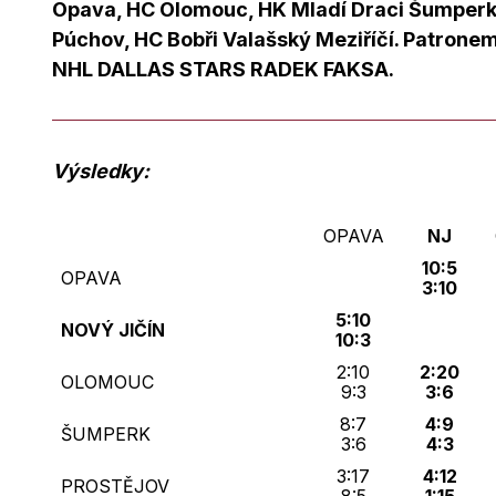
Opava, HC Olomouc, HK Mladí Draci Šumperk,
Púchov, HC Bobři Valašský Meziříčí. Patronem
NHL DALLAS STARS RADEK FAKSA.
Výsledky:
OPAVA
NJ
10:5
OPAVA
3:10
5:10
NOVÝ JIČÍN
10:3
2:10
2:20
OLOMOUC
9:3
3:6
8:7
4:9
ŠUMPERK
3:6
4:3
3:17
4:12
PROSTĚJOV