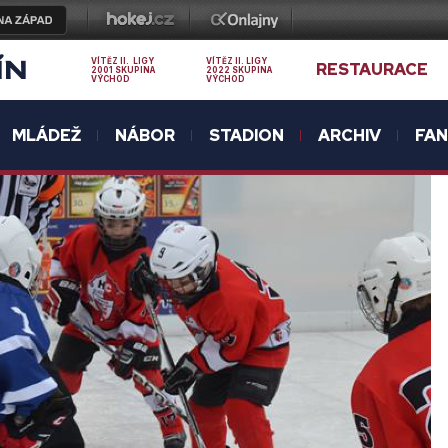
ÍN
VÍTĚZ II. LIGY
VÍTĚZ II. LIGY
RESTAURACE
2001 SKUPINA
2022 SKUPINA
VÝCHOD
VÝCHOD
MLÁDEŽ
NÁBOR
STADION
ARCHIV
FA