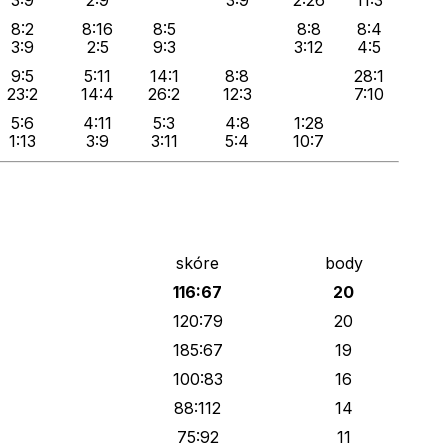
3:9
2:9
3:9
2:26
11:3
8:2
8:16
8:5
8:8
8:4
3:9
2:5
9:3
3:12
4:5
9:5
5:11
14:1
8:8
28:1
23:2
14:4
26:2
12:3
7:10
5:6
4:11
5:3
4:8
1:28
1:13
3:9
3:11
5:4
10:7
skóre
body
116:67
20
120:79
20
185:67
19
100:83
16
88:112
14
75:92
11