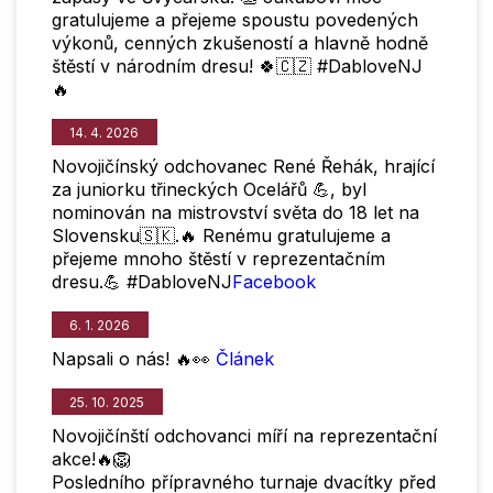
gratulujeme a přejeme spoustu povedených
výkonů, cenných zkušeností a hlavně hodně
štěstí v národním dresu! 🍀🇨🇿 #DabloveNJ
🔥
14. 4. 2026
Novojičínský odchovanec René Řehák, hrající
za juniorku třineckých Ocelářů 💪, byl
nominován na mistrovství světa do 18 let na
Slovensku🇸🇰.🔥 Renému gratulujeme a
přejeme mnoho štěstí v reprezentačním
dresu.💪 #DabloveNJ
Facebook
6. 1. 2026
Napsali o nás! 🔥👀
Článek
25. 10. 2025
Novojičínští odchovanci míří na reprezentační
akce!🔥🦁
Posledního přípravného turnaje dvacítky před