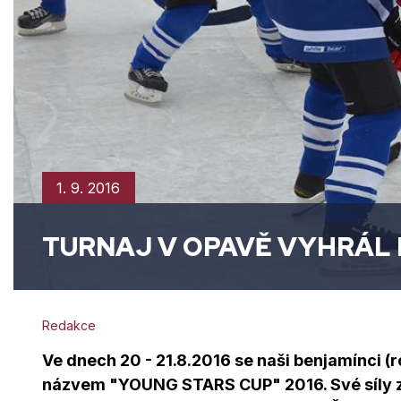
1. 9. 2016
TURNAJ V OPAVĚ VYHRÁL N
Redakce
Ve dnech 20 - 21.8.2016 se naši benjamínci (
názvem "YOUNG STARS CUP" 2016. Své síly zm