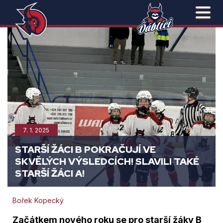
7. 1. 2025
STARŠÍ ŽÁCI B POKRAČUJÍ VE
SKVĚLÝCH VÝSLEDCÍCH! SLAVILI TAKÉ
STARŠÍ ŽÁCI A!
Bořek Kopecký
Začátkem nového roku se pro starší žáky B