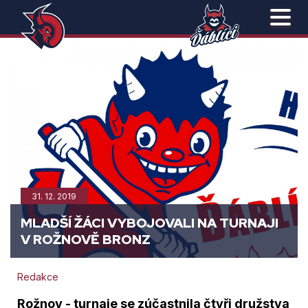
31. 12. 2019
MLADŠÍ ŽÁCI VYBOJOVALI NA TURNAJI
V ROŽNOVĚ BRONZ
Redakce
Rožnov - turnaje se zúčastnila čtyři družstva