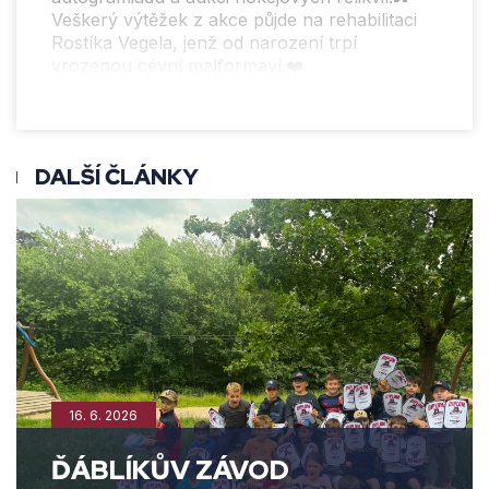
Veškerý výtěžek z akce půjde na rehabilitaci
Rostíka Vegela, jenž od narození trpí
vrozenou cévní malformaví.❤️
DALŠÍ ČLÁNKY
16. 6. 2026
ĎÁBLÍKŮV ZÁVOD