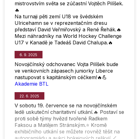
mistrovstvím světa se zúčastní Vojtěch Pilíšek.
🔥
Na turnaji pěti zemí U18 ve švédském
Ulricehamn se v reprezentačním dresu
představí David Veřmiřovský a René Řehák.🔥
Mezi náhradníky na World Hockey Challenge
U17 v Kanadě je Tadeáš David Chalupa.🔥
6. 9. 2025
Novojičínský odchovanec Vojta Pilíšek bude
ve venkovních zápasech juniorky Liberce
nastupovat s kapitánským céčkem!🔥💪
Akademie BTL
22. 6. 2025
V sobotu 19. července se na novojičínském
ledě uskuteční charitativní utkání.🔥 Postaví se
proti sobě týmy hvězd tvořené Radkem
Faksou a Matějem Stránským.⭐ Kromě
exhibičního utkání se můžete rovněž těšit na
autogramiádu a aukci hokejových relikvií.🏒