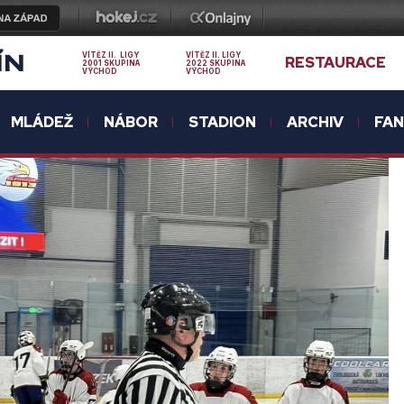
ÍN
VÍTĚZ II. LIGY
VÍTĚZ II. LIGY
RESTAURACE
2001 SKUPINA
2022 SKUPINA
VÝCHOD
VÝCHOD
MLÁDEŽ
NÁBOR
STADION
ARCHIV
FA