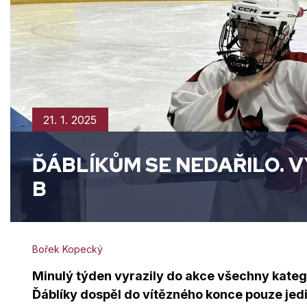
21. 1. 2025
ĎÁBLÍKŮM SE NEDAŘILO. V
B
Bořek Kopecký
Minulý týden vyrazily do akce všechny kateg
Ďáblíky dospěl do vítězného konce pouze jedin