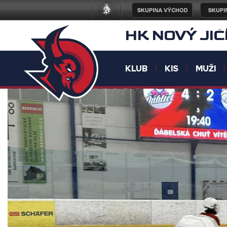
HK NOVÝ JIČ
KLUB
KIS
MUŽI