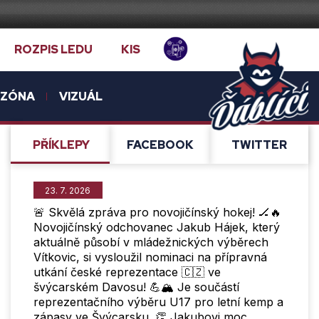
ROZPIS LEDU
KIS
NZÓNA
VIZUÁL
PŘÍ­KLEPY
FACEBOOK
TWITTER
23. 7. 2026
🚨 Skvělá zpráva pro novojičínský hokej! 🏒🔥
Novojičínský odchovanec Jakub Hájek, který
aktuálně působí v mládežnických výběrech
Vítkovic, si vysloužil nominaci na přípravná
utkání české reprezentace 🇨🇿 ve
švýcarském Davosu! 💪🏔️ Je součástí
reprezentačního výběru U17 pro letní kemp a
zápasy ve Švýcarsku. 👏 Jakubovi moc