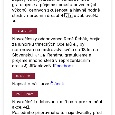
gratulujeme a přejeme spoustu povedených
výkonů, cenných zkušeností a hlavně hodně
štěstí v národním dresu! 🍀🇨🇿 #DabloveNJ
🔥
14. 4. 2026
Novojičínský odchovanec René Řehák, hrající
za juniorku třineckých Ocelářů 💪, byl
nominován na mistrovství světa do 18 let na
Slovensku🇸🇰.🔥 Renému gratulujeme a
přejeme mnoho štěstí v reprezentačním
dresu.💪 #DabloveNJ
Facebook
6. 1. 2026
Napsali o nás! 🔥👀
Článek
25. 10. 2025
Novojičínští odchovanci míří na reprezentační
akce!🔥🦁
Posledního přípravného turnaje dvacítky před