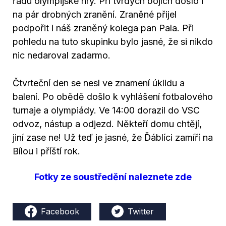
řadu olympijské hry. Při tvrdých bojích došlo i
na pár drobných zranění. Zraněné přijel
podpořit i náš zraněný kolega pan Pala. Při
pohledu na tuto skupinku bylo jasné, že si nikdo
nic nedaroval zadarmo.
Čtvrteční den se nesl ve znamení úklidu a
balení. Po obědě došlo k vyhlášení fotbalového
turnaje a olympiády. Ve 14:00 dorazil do VSC
odvoz, nástup a odjezd. Někteří domu chtějí,
jiní zase ne! Už teď je jasné, že Ďáblíci zamíří na
Bílou i příští rok.
Fotky ze soustředění naleznete zde
Facebook
Twitter