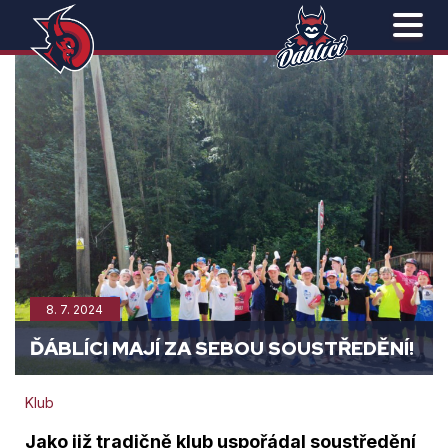
8. 7. 2024
ĎÁBLÍCI MAJÍ ZA SEBOU SOUSTŘEDĚNÍ!
Klub
Jako již tradičně klub uspořádal soustředění