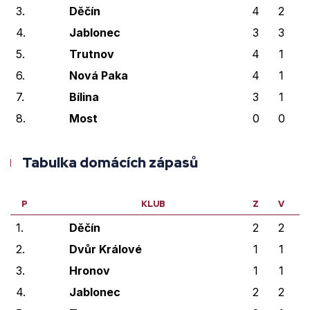
3.
Děčín
4
2
4.
Jablonec
3
3
5.
Trutnov
4
1
6.
Nová Paka
4
1
7.
Bílina
3
1
8.
Most
0
0
Tabulka domácích zápasů
P
KLUB
Z
V
V
1.
Děčín
2
2
2.
Dvůr Králové
1
1
3.
Hronov
1
1
4.
Jablonec
2
2