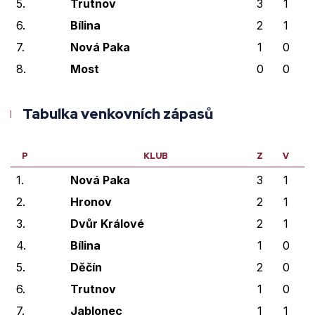
5.
Trutnov
3
1
6.
Bílina
2
1
7.
Nová Paka
1
0
8.
Most
0
0
Tabulka venkovních zápasů
P
KLUB
Z
V
V
1.
Nová Paka
3
1
2.
Hronov
2
1
3.
Dvůr Králové
2
1
4.
Bílina
1
0
5.
Děčín
2
0
6.
Trutnov
1
0
7.
Jablonec
1
1