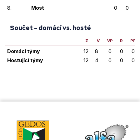
8.
Most
0
0
Součet - domácí vs. hosté
Z
V
VP
R
PP
Domácí týmy
12
8
0
0
0
Hostující týmy
12
4
0
0
0