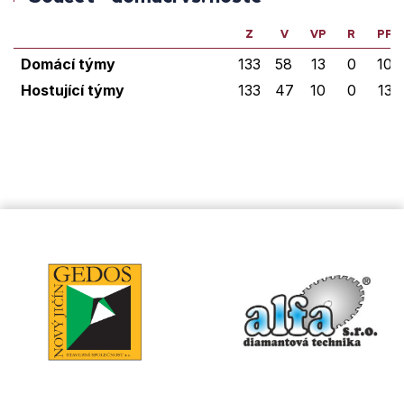
Z
V
VP
R
PP
Domácí týmy
133
58
13
0
10
Hostující týmy
133
47
10
0
13