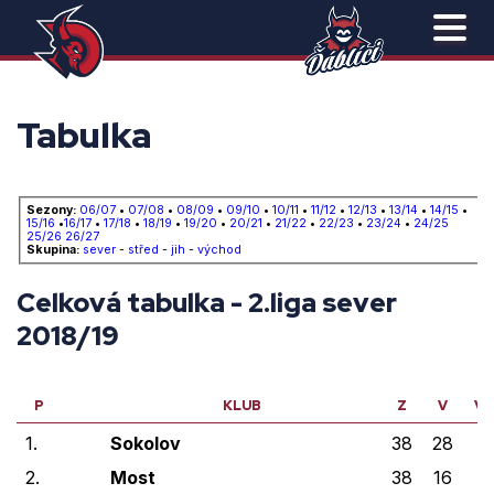
Tabulka
Sezony:
06/07
•
07/08
•
08/09
•
09/10
•
10/11
•
11/12
•
12/13
•
13/14
•
14/15
•
15/16
•
16/17
•
17/18
•
18/19
•
19/20
•
20/21
•
21/22
•
22/23
•
23/24
•
24/25
25/26
26/27
Skupina:
sever
-
střed
-
jih
-
východ
Celková tabulka - 2.liga sever
2018/19
P
KLUB
Z
V
VP
1.
Sokolov
38
28
1
2.
Most
38
16
3