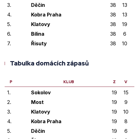
3.
Děčín
38
13
3
4.
Kobra Praha
38
13
3
5.
Klatovy
38
19
6
6.
Bílina
38
6
3
7.
Řisuty
38
10
4
Tabulka domácích zápasů
P
KLUB
Z
V
V
1.
Sokolov
19
15
0
2.
Most
19
9
2
3.
Klatovy
19
10
4
4.
Kobra Praha
19
8
1
5.
Děčín
19
6
2