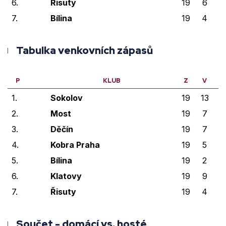
6.
Řisuty
19
6
3
7.
Bílina
19
4
1
Tabulka venkovních zápasů
P
KLUB
Z
V
V
1.
Sokolov
19
13
1
2.
Most
19
7
1
3.
Děčín
19
7
1
4.
Kobra Praha
19
5
2
5.
Bílina
19
2
2
6.
Klatovy
19
9
2
7.
Řisuty
19
4
1
Součet - domácí vs. hosté