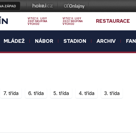
ÍN
VÍTĚZ II. LIGY
VÍTĚZ II. LIGY
RESTAURACE
2001 SKUPINA
2022 SKUPINA
VÝCHOD
VÝCHOD
MLÁDEŽ
NÁBOR
STADION
ARCHIV
FA
7. třída
6. třída
5. třída
4. třída
3. třída