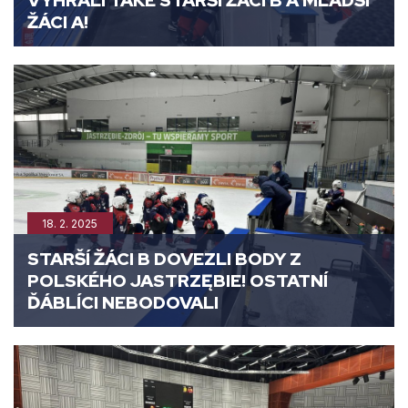
VYHRÁLI TAKÉ STARŠÍ ŽÁCI B A MLADŠÍ
ŽÁCI A!
18. 2. 2025
STARŠÍ ŽÁCI B DOVEZLI BODY Z
POLSKÉHO JASTRZĘBIE! OSTATNÍ
ĎÁBLÍCI NEBODOVALI