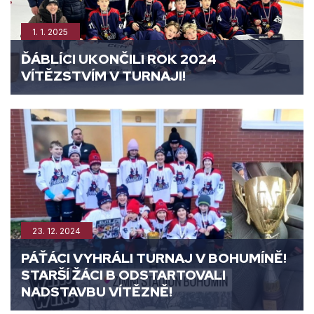
1. 1. 2025
ĎÁBLÍCI UKONČILI ROK 2024
VÍTĚZSTVÍM V TURNAJI!
23. 12. 2024
PÁŤÁCI VYHRÁLI TURNAJ V BOHUMÍNĚ!
STARŠÍ ŽÁCI B ODSTARTOVALI
NADSTAVBU VÍTĚZNĚ!