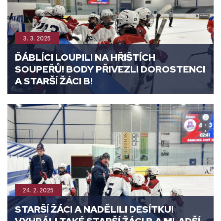
3. 3. 2025
ĎÁBLÍCI LOUPILI NA HŘIŠTÍCH
SOUPEŘŮ! BODY PŘIVEZLI DOROSTENCI
A STARŠÍ ŽÁCI B!
24. 2. 2025
STARŠÍ ŽÁCI A NADĚLILI DESÍTKU!