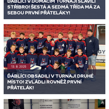
ĎÁBLÍCI V DOMÁCÍM TURNAJI SLAVILI
STŘÍBRO! ŠESTÁ A SEDMÁ TŘÍDA MÁ ZA
SEBOU PRVNÍ PŘÁTELÁKY!
13. 8. 2025
ĎÁBLÍCI OBSADILI V TURNAJI DRUHÉ
MÍSTO! ZVLÁDLI ROVNĚŽ PRVNÍ
PŘÁTELÁK!