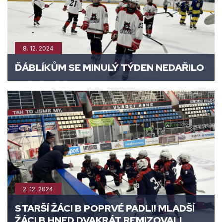
8. 12. 2024
ĎÁBLÍKŮM SE MINULÝ TÝDEN NEDAŘILO
2. 12. 2024
STARŠÍ ŽÁCI B POPRVÉ PADLI! MLADŠÍ
ŽÁCI B HNED DVAKRÁT REMIZOVALI