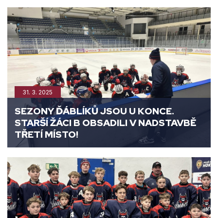
31. 3. 2025
SEZONY ĎÁBLÍKŮ JSOU U KONCE.
STARŠÍ ŽÁCI B OBSADILI V NADSTAVBĚ
TŘETÍ MÍSTO!