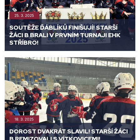
25. 3. 2025
SOUTĚŽE ĎÁBLÍKŮ FINIŠUJÍ! STARŠÍ
ŽÁCI B BRALI V PRVNÍM TURNAJI EHK
STŘÍBRO!
18. 3. 2025
DOROST DVAKRÁT SLAVIL! STARŠÍ ŽÁCI
B REMIZOVALI S VÍTKOVICEMI!