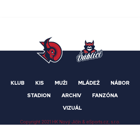
KLUB
KIS
MUŽI
MLÁDEŽ
NÁBOR
STADION
ARCHIV
FANZÓNA
VIZUÁL
Copyright 2021 HK Nový Jičín &
eSports.cz
, s.r.o.
Nastavení cookies