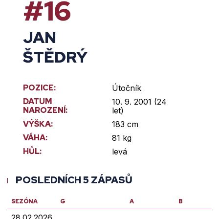
#16
JAN
ŠTĚDRÝ
POZICE:
Útočník
DATUM
10. 9. 2001 (24
NAROZENÍ:
let)
VÝŠKA:
183 cm
VÁHA:
81 kg
HŮL:
levá
POSLEDNÍCH 5 ZÁPASŮ
SEZÓNA
G
A
B
28.02.2026