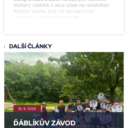
Veškerý výtěžek z akce půjde na rehabilitaci
Rostíka Vegela, jenž od narození trpí
vrozenou cévní malformaví.❤️
DALŠÍ ČLÁNKY
16. 6. 2026
ĎÁBLÍKŮV ZÁVOD