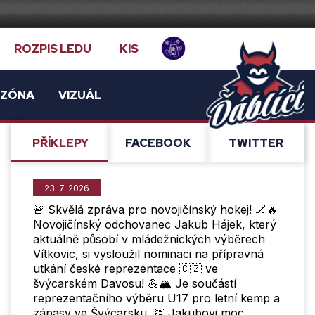
ROZPIS LEDU
KIS
NZÓNA
VIZUÁL
PŘÍ­KLEPY
FACEBOOK
TWITTER
23. 7. 2026
🚨 Skvělá zpráva pro novojičínský hokej! 🏒🔥
Novojičínský odchovanec Jakub Hájek, který
aktuálně působí v mládežnických výběrech
Vítkovic, si vysloužil nominaci na přípravná
utkání české reprezentace 🇨🇿 ve
švýcarském Davosu! 💪🏔️ Je součástí
reprezentačního výběru U17 pro letní kemp a
zápasy ve Švýcarsku. 👏 Jakubovi moc