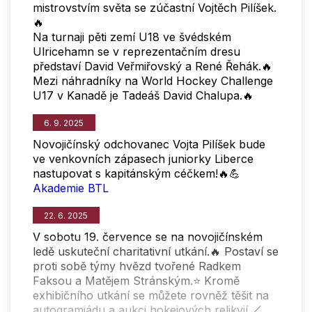
mistrovstvím světa se zúčastní Vojtěch Pilíšek.
🔥
Na turnaji pěti zemí U18 ve švédském
Ulricehamn se v reprezentačním dresu
představí David Veřmiřovský a René Řehák.🔥
Mezi náhradníky na World Hockey Challenge
U17 v Kanadě je Tadeáš David Chalupa.🔥
6. 9. 2025
Novojičínský odchovanec Vojta Pilíšek bude
ve venkovních zápasech juniorky Liberce
nastupovat s kapitánským céčkem!🔥💪
Akademie BTL
22. 6. 2025
V sobotu 19. července se na novojičínském
ledě uskuteční charitativní utkání.🔥 Postaví se
proti sobě týmy hvězd tvořené Radkem
Faksou a Matějem Stránským.⭐ Kromě
exhibičního utkání se můžete rovněž těšit na
autogramiádu a aukci hokejových relikvií.🏒