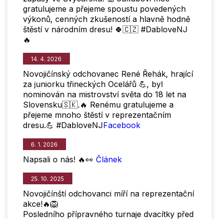
gratulujeme a přejeme spoustu povedených
výkonů, cenných zkušeností a hlavně hodně
štěstí v národním dresu! 🍀🇨🇿 #DabloveNJ
🔥
14. 4. 2026
Novojičínský odchovanec René Řehák, hrající
za juniorku třineckých Ocelářů 💪, byl
nominován na mistrovství světa do 18 let na
Slovensku🇸🇰.🔥 Renému gratulujeme a
přejeme mnoho štěstí v reprezentačním
dresu.💪 #DabloveNJ
Facebook
6. 1. 2026
Napsali o nás! 🔥👀
Článek
25. 10. 2025
Novojičínští odchovanci míří na reprezentační
akce!🔥🦁
Posledního přípravného turnaje dvacítky před