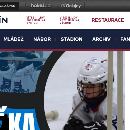
ÍN
VÍTĚZ II. LIGY
VÍTĚZ II. LIGY
RESTAURACE
2001 SKUPINA
2022 SKUPINA
VÝCHOD
VÝCHOD
MLÁDEŽ
NÁBOR
STADION
ARCHIV
FA