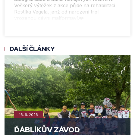
Veškerý výtěžek z akce půjde na rehabilitaci
Rostíka Vegela, jenž od narození trpí
vrozenou cévní malformaví.❤️
DALŠÍ ČLÁNKY
16. 6. 2026
ĎÁBLÍKŮV ZÁVOD