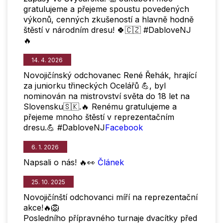
gratulujeme a přejeme spoustu povedených
výkonů, cenných zkušeností a hlavně hodně
štěstí v národním dresu! 🍀🇨🇿 #DabloveNJ
🔥
14. 4. 2026
Novojičínský odchovanec René Řehák, hrající
za juniorku třineckých Ocelářů 💪, byl
nominován na mistrovství světa do 18 let na
Slovensku🇸🇰.🔥 Renému gratulujeme a
přejeme mnoho štěstí v reprezentačním
dresu.💪 #DabloveNJ
Facebook
6. 1. 2026
Napsali o nás! 🔥👀
Článek
25. 10. 2025
Novojičínští odchovanci míří na reprezentační
akce!🔥🦁
Posledního přípravného turnaje dvacítky před