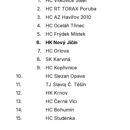
1.
HC Vítkovice Steel
2.
HC RT TORAX Poruba
3.
HC AZ Havířov 2010
4.
HC Oceláři Třinec
5.
HC Frýdek Místek
6.
HK Nový Jičín
7.
HC Orlova
8.
SK Karviná
9.
HC Kopřivnice
10.
HC Slezan Opava
11.
TJ Slavoj Č. Těšín
12.
HK Krnov
13.
HC Černé Vlci
14.
HC Bohumín
15.
HC Studénka