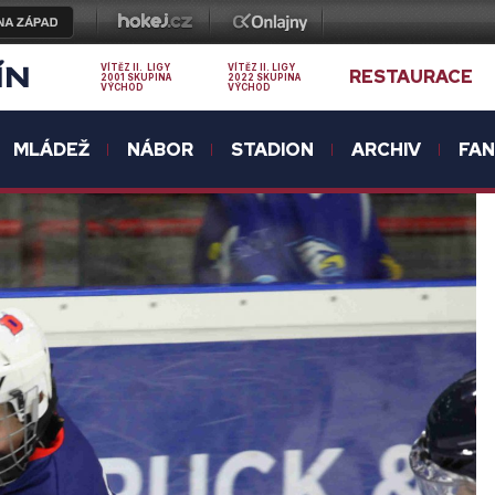
ÍN
VÍTĚZ II. LIGY
VÍTĚZ II. LIGY
RESTAURACE
2001 SKUPINA
2022 SKUPINA
VÝCHOD
VÝCHOD
MLÁDEŽ
NÁBOR
STADION
ARCHIV
FA