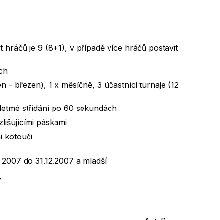
t hráčů je 9 (8+1), v případě více hráčů postavit
ách
en - březen), 1 x měsíčně, 3 účastníci turnaje (12
letmé střídání po 60 sekundách
zlišujícími páskami
i kotouči
1. 2007 do 31.12.2007 a mladší
ý