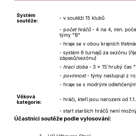
Systém
- v soutěži 15 klubů
soutěže:
- p
očet hráčů
- 4 na 4, min. poče
týmy "B"
- hraje se v obou krajních třetin
- systém 6 turnajů za sezónu (říj
zápasů/sezónu)
-
hrací doba
- 3 x 15´hrubý čas "
-
povinnost
- týmy nastupují z ro
- hraje se s modrými odlehčeným
Věková
- hráči, kteří jsou narozeni od 1.
kategorie:
- start starších hráčů není možn
Účastníci soutěže podle vylosování: