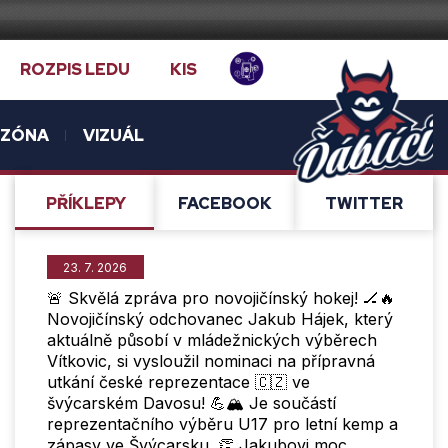
ROZPIS LEDU
KIS
NZÓNA
VIZUÁL
PŘÍ­KLEPY
FACEBOOK
TWITTER
23. 7. 2026
🚨 Skvělá zpráva pro novojičínský hokej! 🏒🔥
Novojičínský odchovanec Jakub Hájek, který
aktuálně působí v mládežnických výběrech
Vítkovic, si vysloužil nominaci na přípravná
utkání české reprezentace 🇨🇿 ve
švýcarském Davosu! 💪🏔️ Je součástí
reprezentačního výběru U17 pro letní kemp a
zápasy ve Švýcarsku. 👏 Jakubovi moc