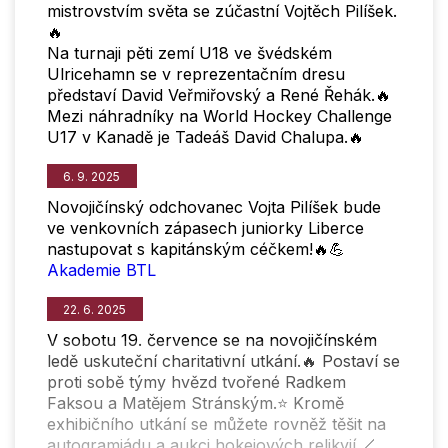
mistrovstvím světa se zúčastní Vojtěch Pilíšek.
🔥
Na turnaji pěti zemí U18 ve švédském
Ulricehamn se v reprezentačním dresu
představí David Veřmiřovský a René Řehák.🔥
Mezi náhradníky na World Hockey Challenge
U17 v Kanadě je Tadeáš David Chalupa.🔥
6. 9. 2025
Novojičínský odchovanec Vojta Pilíšek bude
ve venkovních zápasech juniorky Liberce
nastupovat s kapitánským céčkem!🔥💪
Akademie BTL
22. 6. 2025
V sobotu 19. července se na novojičínském
ledě uskuteční charitativní utkání.🔥 Postaví se
proti sobě týmy hvězd tvořené Radkem
Faksou a Matějem Stránským.⭐ Kromě
exhibičního utkání se můžete rovněž těšit na
autogramiádu a aukci hokejových relikvií.🏒