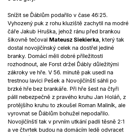
Snížit se Ďáblům podařilo v čase 46:25.
Vyhozený puk z rohu kluziště zachytil na modré
čáře Jakub Hruška, jehož ránu před brankou
šikovně tečoval
Mateusz Siekierka
, který tak
dostal novojičínský celek na dostřel jediné
branky. Domácí měli dobré příležitosti
rozhodnout, ale Forst držel Ďábly důležitými
zákroky ve hře. V 56. minutě pak usedl na
trestnou lavici Pešek a Novojičínští sáhli po
brzké hře bez brankáře. Při hře šest na čtyři
pálil nebezpečně z pravého kruhu Jan Holáň, z
protějšího kruhu to zkoušel Roman Maliník, ale
vyrovnat se Ďáblům bohužel nepodařilo.
Novojičínští tak v prvním utkání padli těsně 2:1
a ve čtvrtek budou na domácím ledě odvracet