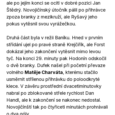
ale po jejím konci se ocitl v dobré pozici Jan
Štědrý. Novojičínský útočník pálil po přihrávce
zpoza branky z mezikruží, ale Ryšavý jeho
pokus vytěsnil svou vyrážečkou.
Druhá část byla v režii Baníku. Hned v prvním
střídání ujel po pravé straně Krejčiřík, ale Forst
dokázal jeho zakončení vytěsnit mimo levou
tyč. Na konci 29. minuty pak Hodonín odskočil
o dvě branky. Dufek našel při početní převaze
volného
Matěje Charváta
, kterému stačilo
usměrnit střílenou přihrávku do poloodkryté
klece. V závěru prostřední dvacetiminutovky
nabral po zblokované střele rychlost Dan
Handl, ale k zakončení se nakonec nedostal.
Novojičínští tak po čtyřiceti minutách prohrávali
o dva góly.