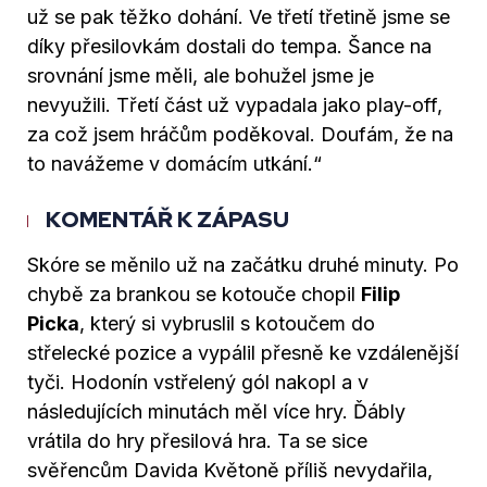
už se pak těžko dohání. Ve třetí třetině jsme se
díky přesilovkám dostali do tempa. Šance na
srovnání jsme měli, ale bohužel jsme je
nevyužili. Třetí část už vypadala jako play-off,
za což jsem hráčům poděkoval. Doufám, že na
to navážeme v domácím utkání.“
KOMENTÁŘ K ZÁPASU
Skóre se měnilo už na začátku druhé minuty. Po
chybě za brankou se kotouče chopil
Filip
Picka
, který si vybruslil s kotoučem do
střelecké pozice a vypálil přesně ke vzdálenější
tyči. Hodonín vstřelený gól nakopl a v
následujících minutách měl více hry. Ďábly
vrátila do hry přesilová hra. Ta se sice
svěřencům Davida Květoně příliš nevydařila,