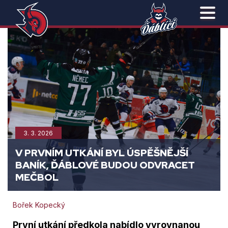
3. 3. 2026
V PRVNÍM UTKÁNÍ BYL ÚSPĚŠNĚJŠÍ
BANÍK, ĎÁBLOVÉ BUDOU ODVRACET
MEČBOL
Bořek Kopecký
První utkání předkola nabídlo vyrovnanou