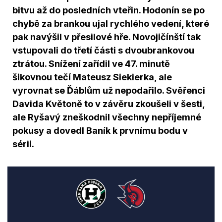
bitvu až do posledních vteřin. Hodonín se po
chybě za brankou ujal rychlého vedení, které
pak navýšil v přesilové hře. Novojičínští tak
vstupovali do třetí části s dvoubrankovou
ztrátou. Snížení zařídil ve 47. minutě
šikovnou tečí Mateusz Siekierka, ale
vyrovnat se Ďáblům už nepodařilo. Svěřenci
Davida Květoně to v závěru zkoušeli v šesti,
ale Ryšavý zneškodnil všechny nepříjemné
pokusy a dovedl Baník k prvnímu bodu v
sérii.