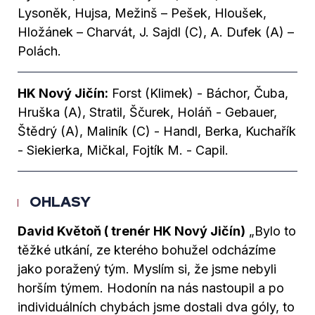
Lysoněk, Hujsa, Mežinš – Pešek, Hloušek,
Hložánek – Charvát, J. Sajdl (C), A. Dufek (A) –
Polách.
HK Nový Jičín:
Forst (Klimek) - Báchor, Čuba,
Hruška (A), Stratil, Ščurek, Holáň - Gebauer,
Štědrý (A), Maliník (C) - Handl, Berka, Kuchařík
- Siekierka, Mičkal, Fojtík M. - Capil.
OHLASY
David Květoň ( trenér HK Nový Jičín)
„Bylo to
těžké utkání, ze kterého bohužel odcházíme
jako poražený tým. Myslím si, že jsme nebyli
horším týmem. Hodonín na nás nastoupil a po
individuálních chybách jsme dostali dva góly, to