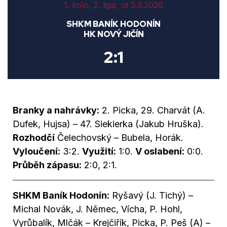
1. kolo, 2. liga, út 3.3.2026
SHKM BANÍK HODONÍN
HK NOVÝ JIČÍN
2:1
Branky a nahrávky:
2. Picka, 29. Charvát (A.
Dufek, Hujsa) – 47. Siekierka (Jakub Hruška).
Rozhodčí
Čelechovský – Bubela, Horák.
Vyloučení:
3:2.
Využití:
1:0.
V oslabení:
0:0.
Průběh zápasu:
2:0, 2:1.
SHKM Baník Hodonín:
Ryšavý (J. Tichý) –
Michal Novák, J. Němec, Vícha, P. Hohl,
Vyrůbalík, Mlčák – Krejčiřík, Picka, P. Peš (A) –