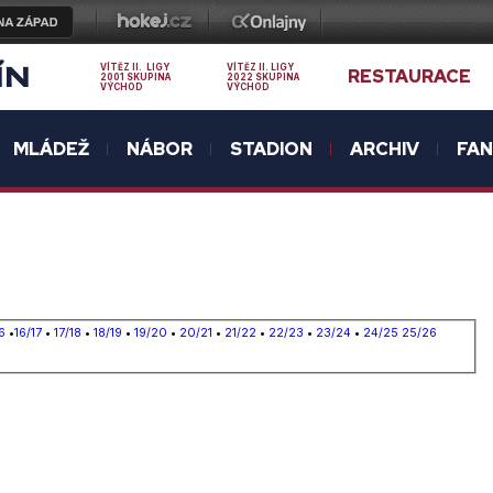
ÍN
VÍTĚZ II. LIGY
VÍTĚZ II. LIGY
RESTAURACE
2001 SKUPINA
2022 SKUPINA
VÝCHOD
VÝCHOD
MLÁDEŽ
NÁBOR
STADION
ARCHIV
FA
6
•
16/17
•
17/18
•
18/19
•
19/20
•
20/21
•
21/22
•
22/23
•
23/24
•
24/25
25/26