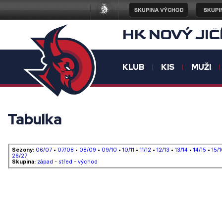
HK NOVÝ JIČ
KLUB
KIS
MUŽI
Tabulka
Sezony:
06/07
•
07/08
•
08/09
•
09/10
•
10/11
•
11/12
•
12/13
•
13/14
•
14/15
•
15/1
26/27
Skupina:
západ
-
střed
-
východ