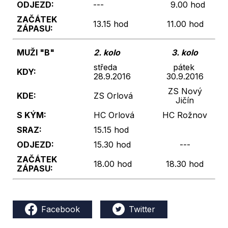
ODJEZD:
---
9.00 hod
ZAČÁTEK
13.15 hod
11.00 hod
ZÁPASU:
MUŽI "B"
2. kolo
3. kolo
středa
pátek
KDY:
28.9.2016
30.9.2016
ZS Nový
KDE:
ZS Orlová
Jičín
S KÝM:
HC Orlová
HC Rožnov
SRAZ:
15.15 hod
ODJEZD:
15.30 hod
---
ZAČÁTEK
18.00 hod
18.30 hod
ZÁPASU:
Facebook
Twitter