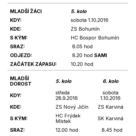
MLADŠÍ ŽÁCI
5. kolo
KDY:
sobota 1.10.2016
KDE:
ZS Bohumín
S KÝM:
HC Bospor Bohumín
SRAZ:
8.05 hod
ODJEZD:
8.20 hod
SAMI
ZAČÁTEK ZÁPASU:
10.20 hod
MLADŠÍ
5. kolo
6
. kolo
DOROST
středa
sobota
KDY:
28.9.2016
1.10.2016
KDE:
ZS Nový Jičín
ZS Karviná
HC Frýdek
S KÝM:
SK Karviná
Místek
SRAZ:
12.00 hod
8.45 hod