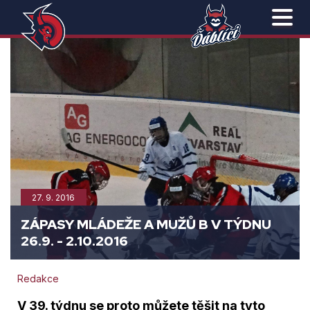
27. 9. 2016
ZÁPASY MLÁDEŽE A MUŽŮ B V TÝDNU
26.9. - 2.10.2016
Redakce
V 39. týdnu se proto můžete těšit na tyto