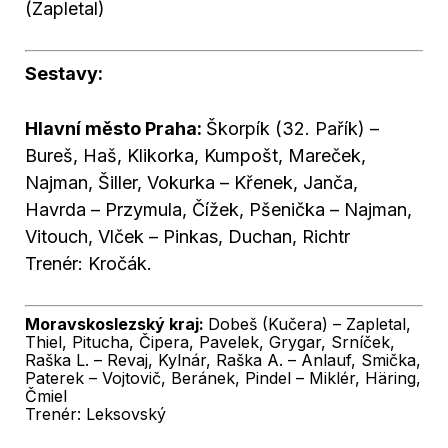
(Zapletal)
Sestavy:
Hlavní město Praha:
Škorpík (32. Pařík) –
Bureš, Haš, Klikorka, Kumpošt, Mareček,
Najman, Šiller, Vokurka – Křenek, Janča,
Havrda – Przymula, Čížek, Pšenička – Najman,
Vitouch, Vlček – Pinkas, Duchan, Richtr
Trenér: Kročák.
Moravskoslezský kraj:
Dobeš (Kučera) – Zapletal,
Thiel, Pitucha, Čipera, Pavelek, Grygar, Srníček,
Raška L. – Revaj, Kylnár, Raška A. – Anlauf, Smička,
Paterek – Vojtovič, Beránek, Pindel – Miklér, Häring,
Čmiel
Trenér: Leksovský