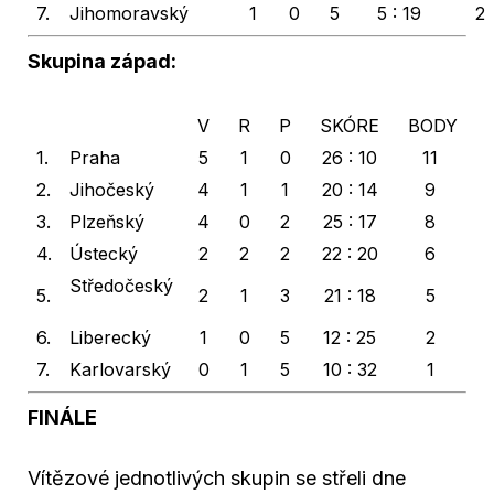
7.
Jihomoravský
1
0
5
5 : 19
2
Skupina západ:
V
R
P
SKÓRE
BODY
1.
Praha
5
1
0
26 : 10
11
2.
Jihočeský
4
1
1
20 : 14
9
3.
Plzeňský
4
0
2
25 : 17
8
4.
Ústecký
2
2
2
22 : 20
6
Středočeský
5.
2
1
3
21 : 18
5
6.
Liberecký
1
0
5
12 : 25
2
7.
Karlovarský
0
1
5
10 : 32
1
FINÁLE
Vítězové jednotlivých skupin se střeli dne