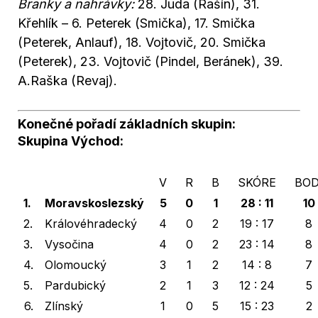
Branky a nahrávky:
28. Juda (Rašín), 31.
Křehlík – 6. Peterek (Smička), 17. Smička
(Peterek, Anlauf), 18. Vojtovič, 20. Smička
(Peterek), 23. Vojtovič (Pindel, Beránek), 39.
A.Raška (Revaj).
Konečné pořadí základních skupin:
Skupina Východ:
V
R
B
SKÓRE
BOD
1.
Moravskoslezský
5
0
1
28 : 11
10
2.
Královéhradecký
4
0
2
19 : 17
8
3.
Vysočina
4
0
2
23 : 14
8
4.
Olomoucký
3
1
2
14 : 8
7
5.
Pardubický
2
1
3
12 : 24
5
6.
Zlínský
1
0
5
15 : 23
2