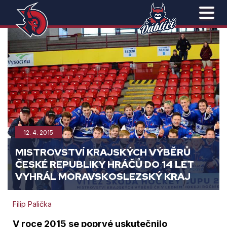
12. 4. 2015
MISTROVSTVÍ KRAJSKÝCH VÝBĚRŮ
ČESKÉ REPUBLIKY HRÁČŮ DO 14 LET
VYHRÁL MORAVSKOSLEZSKÝ KRAJ
Filip Palička
V roce 2015 se poprvé uskutečnilo