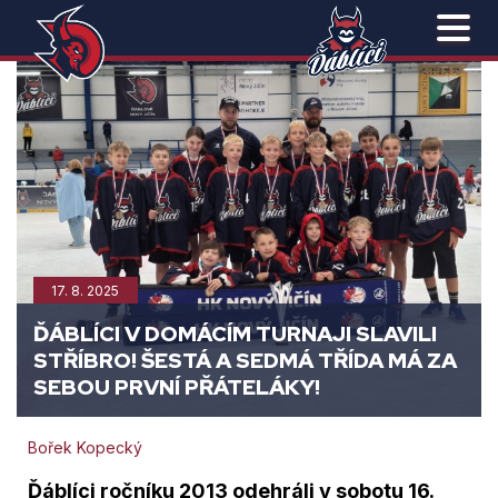
17. 8. 2025
ĎÁBLÍCI V DOMÁCÍM TURNAJI SLAVILI
STŘÍBRO! ŠESTÁ A SEDMÁ TŘÍDA MÁ ZA
SEBOU PRVNÍ PŘÁTELÁKY!
Bořek Kopecký
Ďáblíci ročníku 2013 odehráli v sobotu 16.