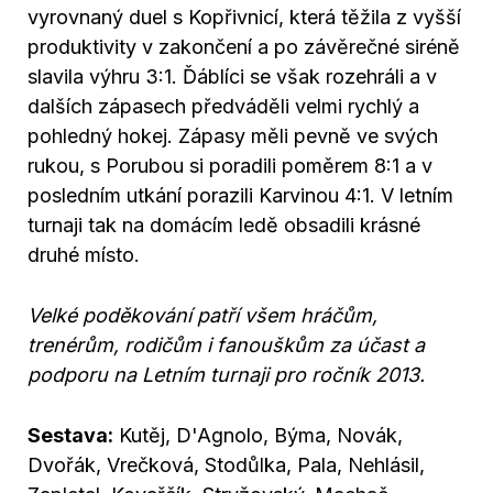
vyrovnaný duel s Kopřivnicí, která těžila z vyšší
produktivity v zakončení a po závěrečné siréně
slavila výhru 3:1. Ďáblíci se však rozehráli a v
dalších zápasech předváděli velmi rychlý a
pohledný hokej. Zápasy měli pevně ve svých
rukou, s Porubou si poradili poměrem 8:1 a v
posledním utkání porazili Karvinou 4:1. V letním
turnaji tak na domácím ledě obsadili krásné
druhé místo.
Velké poděkování patří všem hráčům,
trenérům, rodičům i fanouškům za účast a
podporu na Letním turnaji pro ročník 2013.
Sestava:
Kutěj, D'Agnolo, Býma, Novák,
Dvořák, Vrečková, Stodůlka, Pala, Nehlásil,