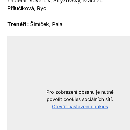
Zapletal, Kovařčík, Stryžovský, Machač,
Přílučiková, Rýc
Trenéři :
Šimíček, Pala