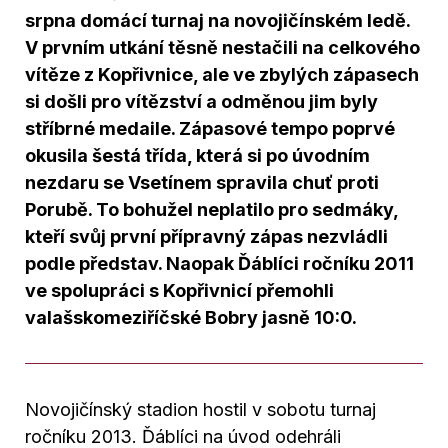
srpna domácí turnaj na novojičínském ledě.
V prvním utkání těsně nestačili na celkového
vítěze z Kopřivnice, ale ve zbylých zápasech
si došli pro vítězství a odměnou jim byly
stříbrné medaile. Zápasové tempo poprvé
okusila šestá třída, která si po úvodním
nezdaru se Vsetínem spravila chuť proti
Porubě. To bohužel neplatilo pro sedmáky,
kteří svůj první přípravný zápas nezvládli
podle představ. Naopak Ďáblíci ročníku 2011
ve spolupráci s Kopřivnicí přemohli
valašskomeziříčské Bobry jasně 10:0.
Novojičínský stadion hostil v sobotu turnaj
ročníku 2013. Ďáblíci na úvod odehráli