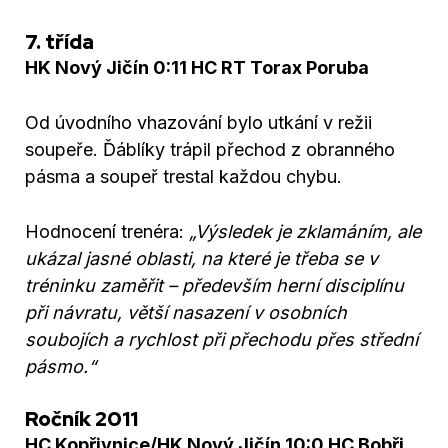
7. třída
HK Nový Jičín 0:11 HC RT Torax Poruba
Od úvodního vhazování bylo utkání v režii
soupeře. Ďáblíky trápil přechod z obranného
pásma a soupeř trestal každou chybu.
Hodnocení trenéra:
„Výsledek je zklamáním, ale
ukázal jasné oblasti, na které je třeba se v
tréninku zaměřit – především herní disciplínu
při návratu, větší nasazení v osobních
soubojích a rychlost při přechodu přes střední
pásmo.
“
Ročník 2011
HC Kopřivnice/HK Nový Jičín 10:0 HC Bobři