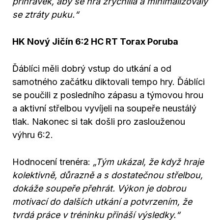
přihrávek, aby se hra zrychlila a minimalizovaly
se ztráty puku.
“
HK Nový Jičín 6:2 HC RT Torax Poruba
Ďáblíci měli dobrý vstup do utkání a od
samotného začátku diktovali tempo hry. Ďáblíci
se poučili z posledního zápasu a týmovou hrou
a aktivní střelbou vyvíjeli na soupeře neustálý
tlak. Nakonec si tak došli pro zaslouženou
výhru 6:2.
Hodnocení trenéra:
„Tým ukázal, že když hraje
kolektivně, důrazně a s dostatečnou střelbou,
dokáže soupeře přehrát. Výkon je dobrou
motivací do dalších utkání a potvrzením, že
tvrdá práce v tréninku přináší výsledky.“